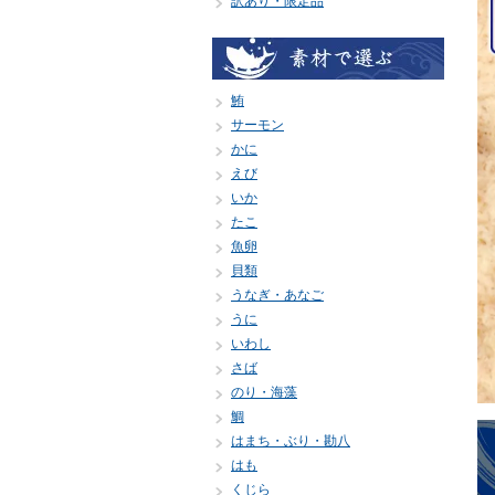
訳あり・限定品
鮪
サーモン
かに
えび
いか
たこ
魚卵
貝類
うなぎ・あなご
うに
いわし
さば
のり・海藻
鯛
はまち・ぶり・勘八
はも
くじら