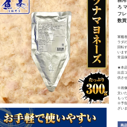
務用
ろ 
フレ
数買
軍艦
ラダ
回転
いま
常温
★本品
出店
供さ
※画
文い
もっ
※予
ざい
商