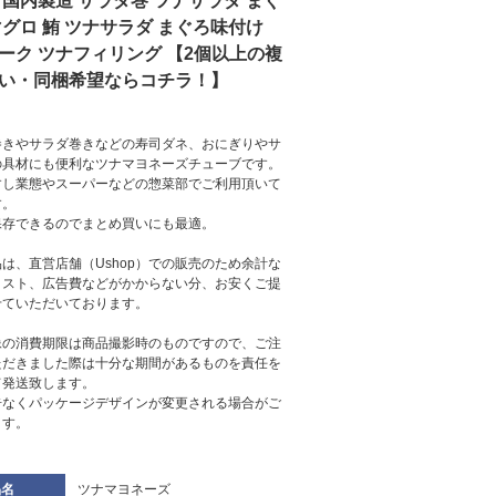
 国内製造 サラダ巻 ツナサラダ まぐ
マグロ 鮪 ツナサラダ まぐろ味付け
ーク ツナフィリング 【2個以上の複
い・同梱希望ならコチラ！】
巻きやサラダ巻きなどの寿司ダネ、おにぎりやサ
の具材にも便利なツナマヨネーズチューブです。
すし業態やスーパーなどの惣菜部でご利用頂いて
す。
保存できるのでまとめ買いにも最適。
は、直営店舗（Ushop）での販売のため余計な
コスト、広告費などがかからない分、お安くご提
せていただいております。
像の消費期限は商品撮影時のものですので、ご注
ただきました際は十分な期間があるものを責任を
て発送致します。
告なくパッケージデザインが変更される場合がご
ます。
品名
ツナマヨネーズ