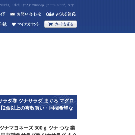
卸売り・小売・仕入れのUshop（ユーショップ）です。
 サラダ巻 ツナサラダ まぐろ マグロ
 【2個以上の複数買い・同梱希望な
ツナマヨネーズ 300ｇ ツナ つな 業