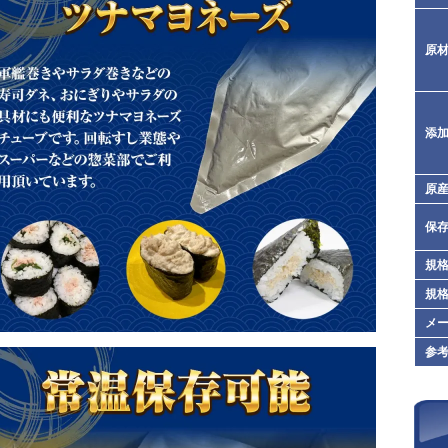
原
添
原
保
規格
規格
メ
参