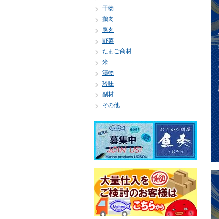
干物
鶏肉
豚肉
野菜
たまご商材
米
漬物
珍味
副材
その他