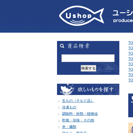
TO
TO
TO
TO
TO
TO
TO
TO
生もの（チルド品）
冷凍もの
調味料・粉類・植物油
乾物・珍味・その他
米・麺類