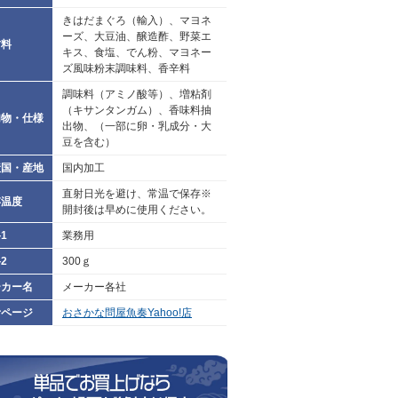
きはだまぐろ（輸入）、マヨネ
ーズ、大豆油、醸造酢、野菜エ
材料
キス、食塩、でん粉、マヨネー
ズ風味粉末調味料、香辛料
調味料（アミノ酸等）、増粘剤
（キサンタンガム）、香味料抽
加物・仕様
出物、（一部に卵・乳成分・大
豆を含む）
産国・産地
国内加工
直射日光を避け、常温で保存※
存温度
開封後は早めに使用ください。
1
業務用
2
300ｇ
ーカー名
メーカー各社
考ページ
おさかな問屋魚奏Yahoo!店