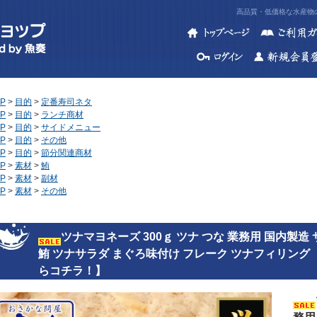
高品質・低価格な水産物の
P
>
目的
>
定番寿司ネタ
P
>
目的
>
ランチ商材
P
>
目的
>
サイドメニュー
P
>
目的
>
その他
P
>
目的
>
節分関連商材
P
>
素材
>
鮪
P
>
素材
>
副材
P
>
素材
>
その他
ツナマヨネーズ 300ｇ ツナ つな 業務用 国内製造
鮪 ツナサラダ まぐろ味付け フレーク ツナフィリング
らコチラ！】