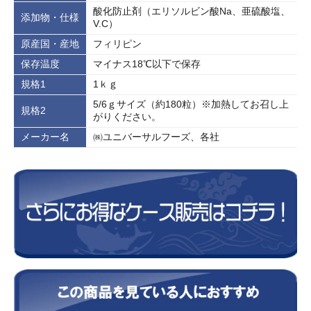
酸化防止剤（エリソルビン酸Na、亜硫酸塩、
添加物・仕様
V.C）
原産国・産地
フィリピン
保存温度
マイナス18℃以下で保存
規格1
1ｋｇ
5/6ｇサイズ（約180粒）※加熱してお召し上
規格2
がりください。
メーカー名
㈱ユニバーサルフーズ、各社