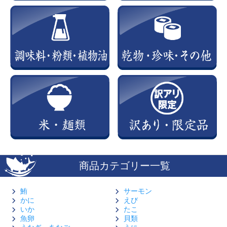
商品カテゴリー一覧
鮪
サーモン
かに
えび
いか
たこ
魚卵
貝類