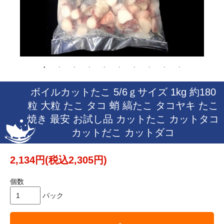
ボイルカットたこ 5/6ｇサイズ 1kg 約180
粒 大粒 たこ タコ 蛸 縞たこ タコヤキ たこ
焼き 最安 お試し品 カットたこ カットタコ
カットだこ カットダコ
2,134円(税込2,305円)
個数
パック