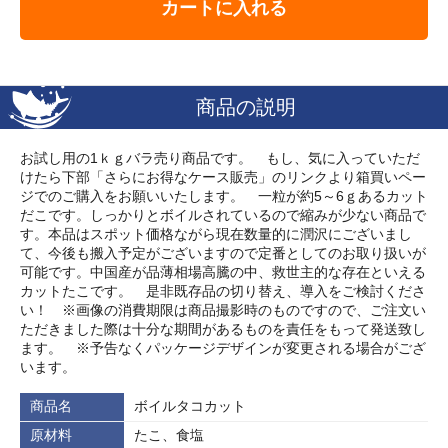
カートに入れる
商品の説明
お試し用の1ｋｇバラ売り商品です。 もし、気に入っていただ
けたら下部「さらにお得なケース販売」のリンクより箱買いペー
ジでのご購入をお願いいたします。 一粒が約5～6ｇあるカット
だこです。しっかりとボイルされているので縮みが少ない商品で
す。本品はスポット価格ながら現在数量的に潤沢にございまし
て、今後も搬入予定がございますので定番としてのお取り扱いが
可能です。中国産が品薄相場高騰の中、救世主的な存在といえる
カットたこです。 是非既存品の切り替え、導入をご検討くださ
い！ ※画像の消費期限は商品撮影時のものですので、ご注文い
ただきました際は十分な期間があるものを責任をもって発送致し
ます。 ※予告なくパッケージデザインが変更される場合がござ
います。
商品名
ボイルタコカット
原材料
たこ、食塩