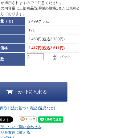
値が適用されますのでご注意ください。
際の内容量は上部商品説明欄の規格1または規格2
載しております。
重量（ｇ）
2,499グラム
番
191
価
3,453円(税込3,730円)
売価格
2,417円(税込2,611円)
パック
入数
定商取引法に基づく表記 (返品など)
商品について問い合わせる
商品を友達に教える
物を続ける