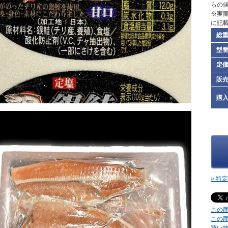
らの
※実
に記
総
型
定
販
購
» 特
この
この
買い