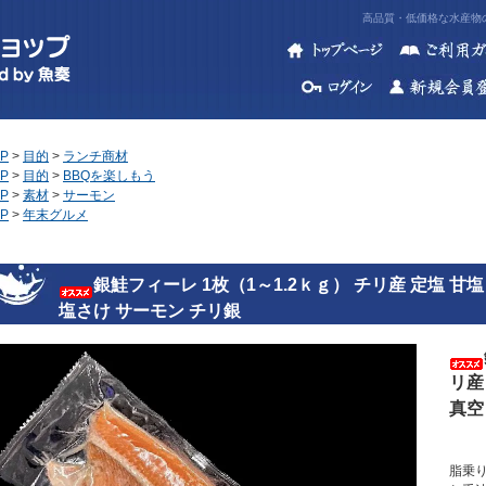
高品質・低価格な水産物の
P
>
目的
>
ランチ商材
P
>
目的
>
BBQを楽しもう
P
>
素材
>
サーモン
P
>
年末グルメ
銀鮭フィーレ 1枚（1～1.2ｋｇ） チリ産 定塩 甘塩
塩さけ サーモン チリ銀
リ産
真空
脂乗