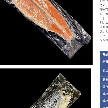
む手
です
理が
り、
ーシ
利。
※画
文い
もっ
ンが
商
原
添
原
保
規格
規格
メ