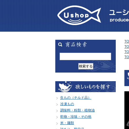
TO
TO
TO
TO
生もの（チルド品）
冷凍もの
調味料・粉類・植物油
乾物・珍味・その他
米・麺類