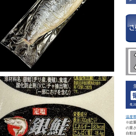
温度
※総重
の重
自動