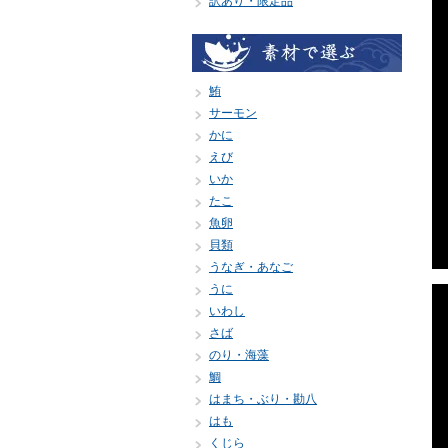
訳あり・限定品
鮪
サーモン
かに
えび
いか
たこ
魚卵
貝類
うなぎ・あなご
うに
いわし
さば
のり・海藻
鯛
はまち・ぶり・勘八
はも
くじら