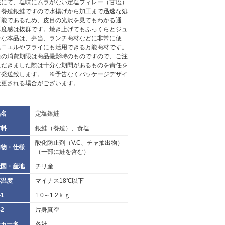
法にて、塩味にムラがない定塩フィレー（甘塩）
。養殖銀鮭ですので水揚げから加工まで迅速な処
可能であるため、皮目の光沢を見てもわかる通
鮮度感は抜群です。焼き上げてもふっくらとジュ
ーな本品は、弁当、ランチ商材などに非常に便
ムニエルやフライにも活用できる万能商材です。
像の消費期限は商品撮影時のものですので、ご注
ただきました際は十分な期間があるものを責任を
て発送致します。 ※予告なくパッケージデザイ
変更される場合がございます。
品名
定塩銀鮭
材料
銀鮭（養殖）、食塩
酸化防止剤（V.C、チャ抽出物）
加物・仕様
（一部に鮭を含む）
産国・産地
チリ産
存温度
マイナス18℃以下
1
1.0～1.2ｋｇ
2
片身真空
ーカー名
各社