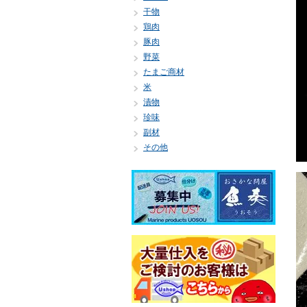
干物
鶏肉
豚肉
野菜
たまご商材
米
漬物
珍味
副材
その他