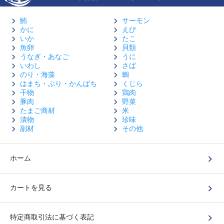
鮪
サーモン
かに
えび
いか
たこ
魚卵
貝類
うなぎ・あなご
うに
いわし
さば
のり・海藻
鯛
はまち・ぶり・かんぱち
くじら
干物
鶏肉
豚肉
野菜
たまご商材
米
漬物
珍味
副材
その他
ホーム
カートを見る
特定商取引法に基づく表記