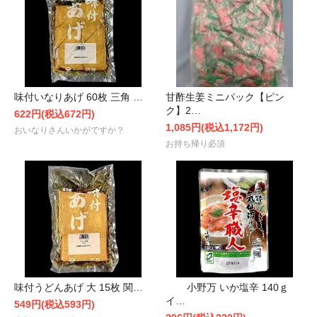
味付いなりあげ 60枚 三角 …
甘酢生姜ミニパック【ピン
ク】2…
622円(税込672円)
1,085円(税込1,172円)
おいなりさんいかがですか？
お持ち帰り必須
味付うどんあげ 大 15枚 関…
小野万 いか塩辛 140ｇ
イ…
549円(税込593円)