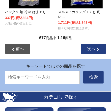
ハマグリ 蛤 冷凍 はまぐり …
スルメイカリング 1ｋｇ 真
い…
337円(税込364円)
1,711円(税込1,848円)
お吸い物や赤出しに
様々な調理に使えます。
677
1
16
商品中
-
商品
前へ
次へ
キーワードでほかの商品を探す
検索
カテゴリで探す