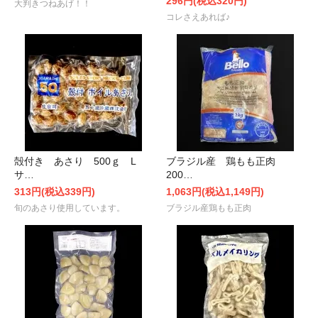
296円(税込320円)
大判きつねあげ！！
コレさえあれば♪
殻付き あさり 500ｇ L
ブラジル産 鶏もも正肉
サ…
200…
313円(税込339円)
1,063円(税込1,149円)
旬のあさり使用しています。
ブラジル産鶏もも正肉