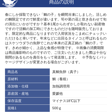
商品の説明
春にしか採取できない「鯛の子」を瞬間冷凍にしました。活しめ
の鯛限定ですので鮮度が違います。筍や菜の花と炊き合わせて旬
の演出にいかがですか？基本1尾からわずかしか取れない副産物
ですので活鯛の加工時にできたものだけを随時販売しておりま
す。限定的な商品になりますので入荷状況をこまめにチェックい
ただけると幸いです。年末などに出回るタイノコと呼ばれるもの
はスケソウダラの魚卵でこれが本来の正真正銘の「鯛の子」で
す。きめが細かく、上品な食感が特徴です。 ※画像の消費期限
は商品撮影時のものですので、ご注文いただきました際は十分な
期間があるものを責任をもって発送致します。 ※予告なくパッ
ケージデザインが変更される場合がございます。
商品名
真鯛魚卵（真子）
原材料
鯛（養殖）
添加物・仕様
加熱調理用
原産国・産地
愛媛他
保存温度
マイナス18℃以下
規格1
500ｇ