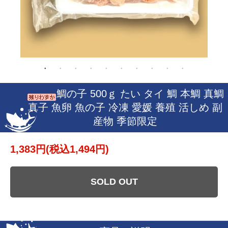
鯛の子 500ｇ たい タイ 鯛 本鯛 真鯛
真子 魚卵 魚の子 冷凍 愛媛 養殖 活しめ 副
産物 季節限定
1,383円(税込1,494円)
SOLD OUT