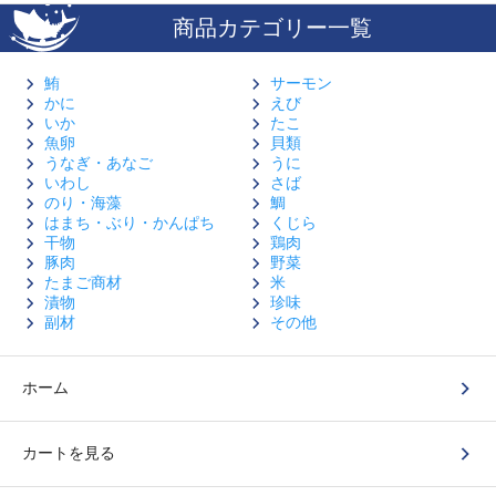
商品カテゴリー一覧
鮪
サーモン
かに
えび
いか
たこ
魚卵
貝類
うなぎ・あなご
うに
いわし
さば
のり・海藻
鯛
はまち・ぶり・かんぱち
くじら
干物
鶏肉
豚肉
野菜
たまご商材
米
漬物
珍味
副材
その他
ホーム
カートを見る