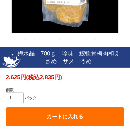
梅水晶 700ｇ 珍味 鮫軟骨梅肉和え
さめ サメ うめ
2,625円(税込2,835円)
個数
パック
カートに入れる