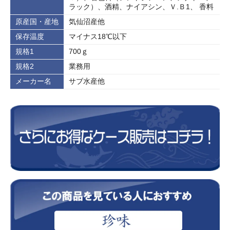
ラック）、酒精、ナイアシン、Ｖ.Ｂ1、 香料
原産国・産地
気仙沼産他
保存温度
マイナス18℃以下
規格1
700ｇ
規格2
業務用
メーカー名
サブ水産他