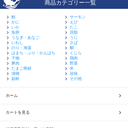
商品カテゴリー一覧
鮪
サーモン
かに
えび
いか
たこ
魚卵
貝類
うなぎ・あなご
うに
いわし
さば
のり・海藻
鯛
はまち・ぶり・かんぱち
くじら
干物
鶏肉
豚肉
野菜
たまご商材
米
漬物
珍味
副材
その他
ホーム
カートを見る