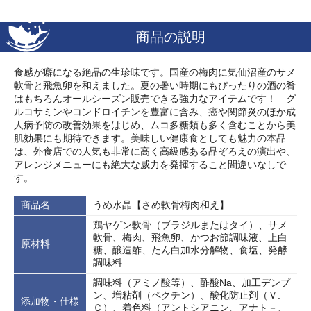
商品の説明
食感が癖になる絶品の生珍味です。国産の梅肉に気仙沼産のサメ
軟骨と飛魚卵を和えました。夏の暑い時期にもぴったりの酒の肴
はもちろんオールシーズン販売できる強力なアイテムです！ グ
ルコサミンやコンドロイチンを豊富に含み、癌や関節炎のほか成
人病予防の改善効果をはじめ、ムコ多糖類も多く含むことから美
肌効果にも期待できます。美味しい健康食としても魅力の本品
は、外食店での人気も非常に高く高級感ある品ぞろえの演出や、
アレンジメニューにも絶大な威力を発揮すること間違いなしで
す。
商品名
うめ水晶【さめ軟骨梅肉和え】
鶏ヤゲン軟骨（ブラジルまたはタイ）、サメ
軟骨、梅肉、飛魚卵、かつお節調味液、上白
原材料
糖、醸造酢、たん白加水分解物、食塩、発酵
調味料
調味料（アミノ酸等）、酢酸Na、加工デンプ
ン、増粘剤（ペクチン）、酸化防止剤（Ｖ.
添加物・仕様
Ｃ）、着色料（アントシアニン、アナト－、