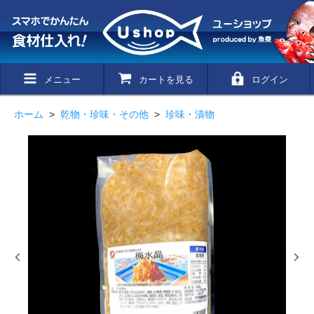
メニュー
カートを見る
ログイン
ホーム
>
乾物・珍味・その他
>
珍味・漬物