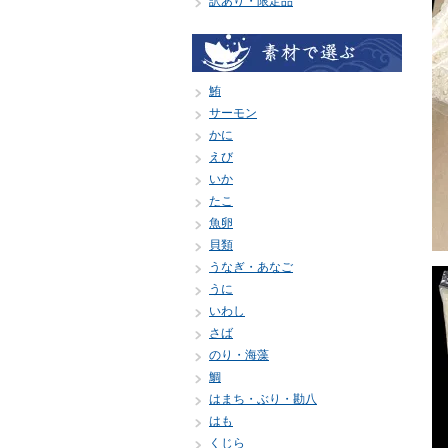
訳あり・限定品
鮪
サーモン
かに
えび
いか
たこ
魚卵
貝類
うなぎ・あなご
うに
いわし
さば
のり・海藻
鯛
はまち・ぶり・勘八
はも
くじら