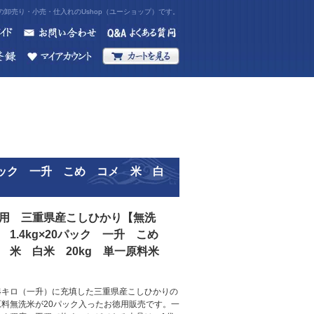
卸売り・小売・仕入れのUshop（ユーショップ）です。
0パック 一升 こめ コメ 米 白
用 三重県産こしひかり【無洗
 1.4kg×20パック 一升 こめ
 米 白米 20kg 単一原料米
.4キロ（一升）に充填した三重県産こしひかりの
原料無洗米が20パック入ったお徳用販売です。一