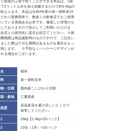
すぐ程度の工程で炊くことができる本品は、1袋
て2リットル水を加え炊飯するだけで約3.4kgの
が炊上ります。本品は令和4年産の単一原料米10
こだわり業務用米で、数多くの飲食店でもご使用
だいている実績あるお米です。徹底した管理のも
米しておりますので安心してご利用いただけま
競合店との差別化に是非お役立てください。※画
消費期限は商品撮影時のものですので、ご注文い
きました際は十分な期間があるものを責任をもっ
送致します。 ※予告なくパッケージデザインが
される場合がございます。
品名
精米
材料
単一原料玄米
加物・仕様
国内産こしひかり10割
産国・産地
三重県産
高温多湿を避け涼しいところで
存温度
保管してください。
1
28kg【1.4kg×20パック】
2
10合（1升）×20パック