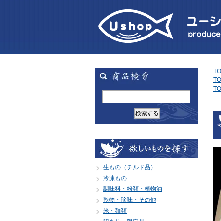
TO
TO
TO
生もの（チルド品）
冷凍もの
調味料・粉類・植物油
乾物・珍味・その他
米・麺類