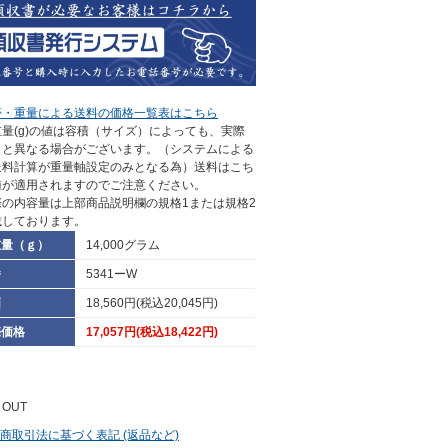
帯・重量による送料の価格一覧表はこちら
量(g)の値は容積（サイズ）によっても、実際
さと異なる場合がございます。（システムによる
送料計算が重量軸設定のみとなる為）送料はこち
値が適用されますのでご注意ください。
際の内容量は上部商品説明欄の規格1または規格2
載しております。
重量（ｇ）
14,000グラム
番
5341ーW
価
18,560円(税込20,045円)
売価格
17,057円(税込18,422円)
 OUT
定商取引法に基づく表記 (返品など)