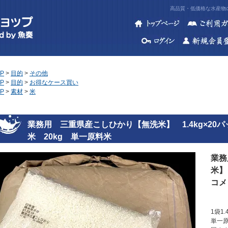
高品質・低価格な水産物の
P
>
目的
>
その他
P
>
目的
>
お得なケース買い
P
>
素材
>
米
業務用 三重県産こしひかり【無洗米】 1.4kg×2
米 20kg 単一原料米
業務
米】
コメ
1袋1
単一