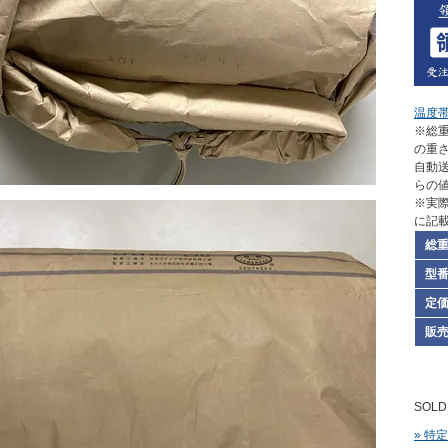
温度
※総重
の重
自動
らの
※実
に記
総
型
定
販
SOLD
» 特