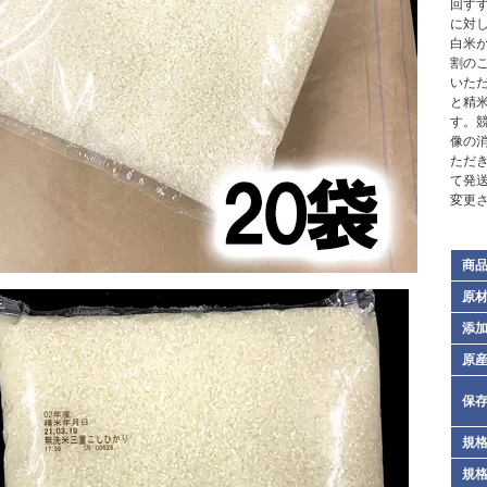
回す
に対し
白米
割の
いた
と精
す。
像の
ただ
て発
変更
商
原
添
原
保
規格
規格