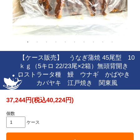
【ケース販売】 うなぎ蒲焼 45尾型 10
ｋｇ（5キロ 22/23尾×2箱）無頭背開き
ロストラータ種 鰻 ウナギ かばやき
カバヤキ 江戸焼き 関東風
37,244円(税込40,224円)
個数
ケース