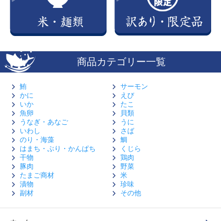
商品カテゴリー一覧
鮪
サーモン
かに
えび
いか
たこ
魚卵
貝類
うなぎ・あなご
うに
いわし
さば
のり・海藻
鯛
はまち・ぶり・かんぱち
くじら
干物
鶏肉
豚肉
野菜
たまご商材
米
漬物
珍味
副材
その他