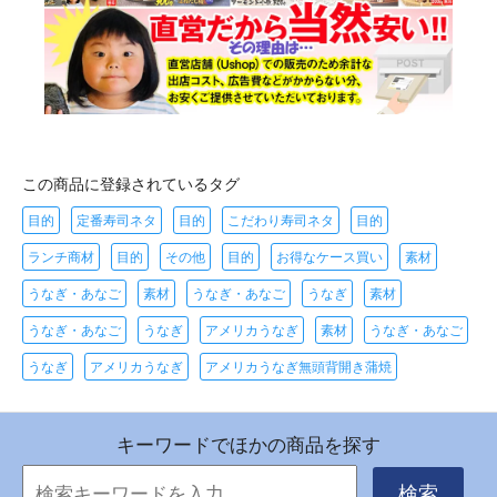
この商品に登録されているタグ
目的
定番寿司ネタ
目的
こだわり寿司ネタ
目的
ランチ商材
目的
その他
目的
お得なケース買い
素材
うなぎ・あなご
素材
うなぎ・あなご
うなぎ
素材
うなぎ・あなご
うなぎ
アメリカうなぎ
素材
うなぎ・あなご
うなぎ
アメリカうなぎ
アメリカうなぎ無頭背開き蒲焼
キーワードでほかの商品を探す
検索