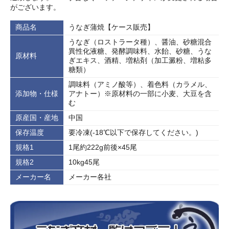
がございます。
商品名
うなぎ蒲焼【ケース販売】
うなぎ（ロストラータ種）、醤油、砂糖混合
異性化液糖、発酵調味料、水飴、砂糖、うな
原材料
ぎエキス、酒精、増粘剤（加工澱粉、増粘多
糖類）
調味料（アミノ酸等）、着色料（カラメル、
添加物・仕様
アナトー）※原材料の一部に小麦、大豆を含
む
原産国・産地
中国
保存温度
要冷凍(‐18℃以下で保存してください。)
規格1
1尾約222g前後×45尾
規格2
10kg45尾
メーカー名
メーカー各社