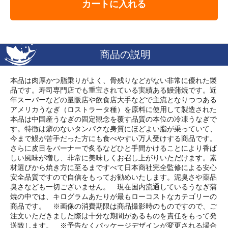
カートに入れる
商品の説明
本品は肉厚かつ脂乗りがよく、骨残りなどがない非常に優れた製
品です。寿司専門店でも重宝されている実績ある鰻蒲焼です。近
年スーパーなどの量販店や飲食店大手などで主流となりつつある
アメリカうなぎ（ロストラータ種）を原料に使用して製造された
本品は中国産うなぎの固定観念を覆す品質の本位の冷凍うなぎで
す。特徴は癖のないタンパクな身質にほどよい脂が乗っていて、
今まで鰻が苦手だった方にも食べやすい万人受けする商品です。
さらに皮目をバーナーで炙るなどひと手間かけることにより香ば
しい風味が増し、非常に美味しくお召し上がりいただけます。素
材選びから焼き方に至るまですべて日本商社完全監修による安心
安全品質ですので自信をもってお勧めいたします。泥臭さや薬品
臭さなども一切ございません。 現在国内流通しているうなぎ蒲
焼の中では、キログラムあたりが最もローコストなカテゴリーの
商品です。 ※画像の消費期限は商品撮影時のものですので、ご
注文いただきました際は十分な期間があるものを責任をもって発
送致します。 ※予告なくパッケージデザインが変更される場合