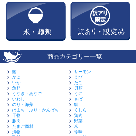
商品カテゴリー一覧
鮪
サーモン
かに
えび
いか
たこ
魚卵
貝類
うなぎ・あなご
うに
いわし
さば
のり・海藻
鯛
はまち・ぶり・かんぱち
くじら
干物
鶏肉
豚肉
野菜
たまご商材
米
漬物
珍味