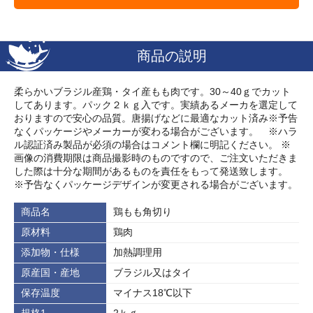
商品の説明
柔らかいブラジル産鶏・タイ産もも肉です。30～40ｇでカット
してあります。パック２ｋｇ入です。実績あるメーカを選定して
おりますので安心の品質。唐揚げなどに最適なカット済み※予告
なくパッケージやメーカーが変わる場合がございます。 ※ハラ
ル認証済み製品が必須の場合はコメント欄に明記ください。 ※
画像の消費期限は商品撮影時のものですので、ご注文いただきま
した際は十分な期間があるものを責任をもって発送致します。
※予告なくパッケージデザインが変更される場合がございます。
商品名
鶏もも角切り
原材料
鶏肉
添加物・仕様
加熱調理用
原産国・産地
ブラジル又はタイ
保存温度
マイナス18℃以下
規格1
2ｋｇ