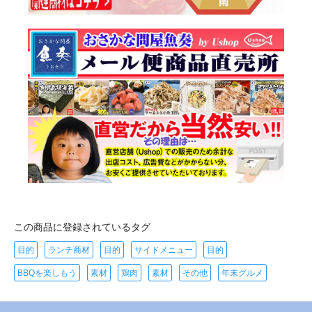
この商品に登録されているタグ
目的
ランチ商材
目的
サイドメニュー
目的
BBQを楽しもう
素材
鶏肉
素材
その他
年末グルメ