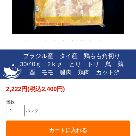
ブラジル産 タイ産 鶏もも角切り
30/40ｇ 2ｋｇ とり トリ 鳥 鶏
酉 モモ 腿肉 鶏肉 カット済
2,222円(税込2,400円)
個数
パック
カートに入れる