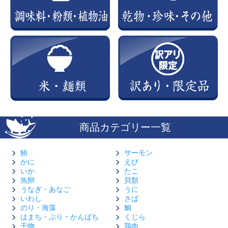
商品カテゴリー一覧
鮪
サーモン
かに
えび
いか
たこ
魚卵
貝類
うなぎ・あなご
うに
いわし
さば
のり・海藻
鯛
はまち・ぶり・かんぱち
くじら
干物
鶏肉