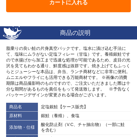
カートに入れる
商品の説明
脂乗りの良い鮭の片身真空パックです。塩水に漬け込む手法に
て、塩味にムラがない定塩フィレー（甘塩）です。養殖銀鮭です
ので水揚げから加工まで迅速な処理が可能であるため、皮目の光
沢を見てもわかる通り、鮮度感は抜群です。焼き上げてもふっく
らとジューシーな本品は、弁当、ランチ商材などに非常に便利。
ムニエルやフライにも活用できる万能商材です。 ※画像の消費
期限は商品撮影時のものですので、ご注文いただきました際は十
分な期間があるものを責任をもって発送致します。 ※予告なく
パッケージデザインが変更される場合がございます。
商品名
定塩銀鮭【ケース販売】
原材料
銀鮭（養殖）、食塩
酸化防止剤（V.C、チャ抽出物）（一部に鮭
添加物・仕様
を含む）