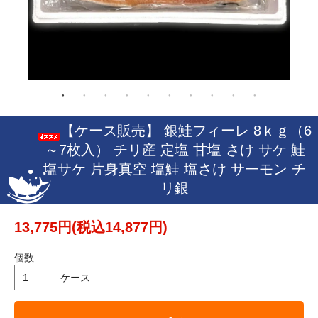
【ケース販売】 銀鮭フィーレ 8ｋｇ（6
～7枚入） チリ産 定塩 甘塩 さけ サケ 鮭
塩サケ 片身真空 塩鮭 塩さけ サーモン チ
リ銀
13,775円(税込14,877円)
個数
ケース