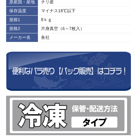
原産国・産地
チリ産
保存温度
マイナス18℃以下
規格1
8ｋｇ
規格2
片身真空（6～7枚入）
メーカー名
各社