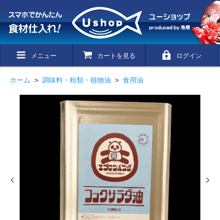
メニュー
カートを見る
ログイン
ホーム
>
調味料・粉類・植物油
>
食用油