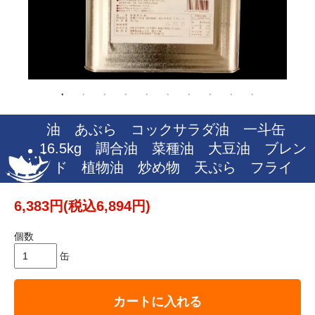
油 あぶら コックサラダ油 一斗缶
16.5kg 調合油 菜種油 大豆油 ブレン
ド 植物油 炒め物 天ぷら フライ
6,383円(税込6,894円)
個数
缶
カートに入れる