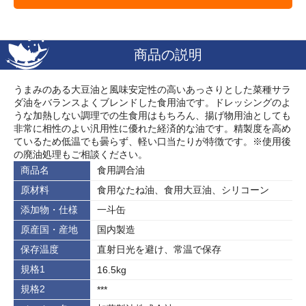
商品の説明
うまみのある大豆油と風味安定性の高いあっさりとした菜種サラ
ダ油をバランスよくブレンドした食用油です。ドレッシングのよ
うな加熱しない調理での生食用はもちろん、揚げ物用油としても
非常に相性のよい汎用性に優れた経済的な油です。精製度を高め
ているため低温でも曇らず、軽い口当たりが特徴です。※使用後
の廃油処理もご相談ください。
商品名
食用調合油
原材料
食用なたね油、食用大豆油、シリコーン
添加物・仕様
一斗缶
原産国・産地
国内製造
保存温度
直射日光を避け、常温で保存
規格1
16.5kg
規格2
***