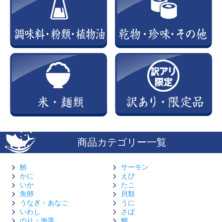
商品カテゴリー一覧
鮪
サーモン
かに
えび
いか
たこ
魚卵
貝類
うなぎ・あなご
うに
いわし
さば
のり・海藻
鯛