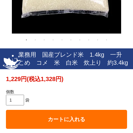
業務用 国産ブレンド米 1.4kg 一升
こめ コメ 米 白米 炊上り 約3.4kg
1,229円(税込1,328円)
個数
袋
カートに入れる