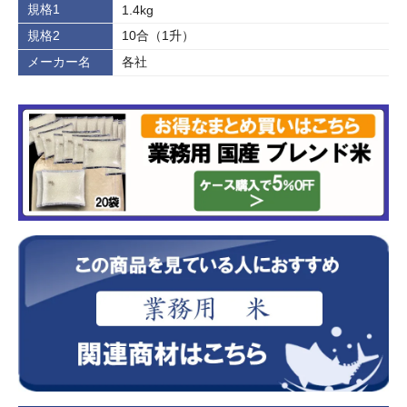
規格1
1.4kg
規格2
10合（1升）
メーカー名
各社