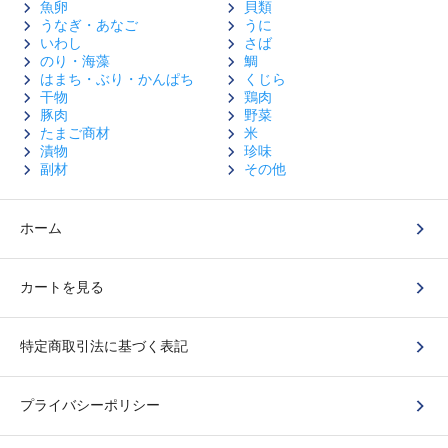
魚卵
貝類
うなぎ・あなご
うに
いわし
さば
のり・海藻
鯛
はまち・ぶり・かんぱち
くじら
干物
鶏肉
豚肉
野菜
たまご商材
米
漬物
珍味
副材
その他
ホーム
カートを見る
特定商取引法に基づく表記
プライバシーポリシー