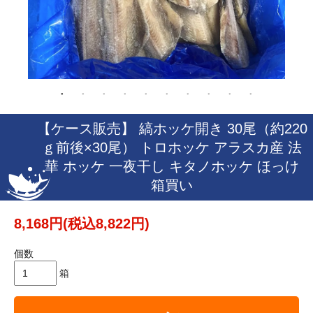
【ケース販売】 縞ホッケ開き 30尾（約220
ｇ前後×30尾） トロホッケ アラスカ産 法
華 ホッケ 一夜干し キタノホッケ ほっけ
箱買い
8,168円(税込8,822円)
個数
箱