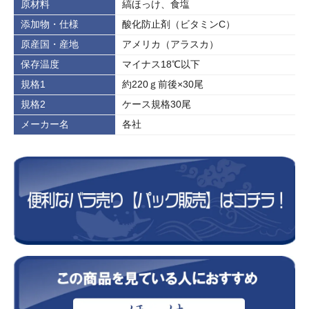
原材料
縞ほっけ、食塩
添加物・仕様
酸化防止剤（ビタミンC）
原産国・産地
アメリカ（アラスカ）
保存温度
マイナス18℃以下
規格1
約220ｇ前後×30尾
規格2
ケース規格30尾
メーカー名
各社