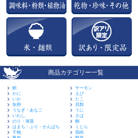
商品カテゴリー一覧
鮪
サーモン
かに
えび
いか
たこ
魚卵
貝類
うなぎ・あなご
うに
いわし
さば
のり・海藻
鯛
はまち・ぶり・かんぱち
くじら
干物
鶏肉
豚肉
野菜