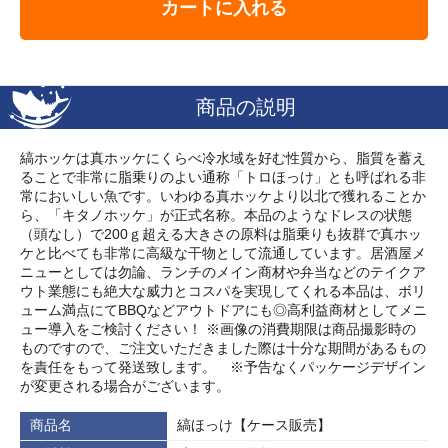
カートに入れる
商品の説明
縞ホッケは真ホッケにくらべ冷水域を好む性質から、脂質を蓄え
ることで非常に脂乗りのよい通称「トロほっけ」とも呼ばれる非
常においしい魚です。いわゆる真ホッケより以北で獲れることか
ら、「キタノホッケ」が正式名称。本品のようなドレスの状態
（頭なし）で200ｇ超える大きさの原料は脂乗りも抜群で真ホッ
ケと比べても非常に高級な干物として流通しています。居酒屋メ
ニューとしては勿論、ランチのメイン商材や弁当などのテイクア
ウト業態にも絶大な威力とコスパを実現してくれる本品は、ボリ
ューム満点にてBBQなどアウトドアにも◎高利益商材としてメニ
ュー導入をご検討ください！ ※画像の消費期限は商品撮影時の
ものですので、ご注文いただきました際は十分な期間があるもの
を責任をもって発送致します。 ※予告なくパッケージデザイン
が変更される場合がございます。
商品名
縞ほっけ【ケース販売】