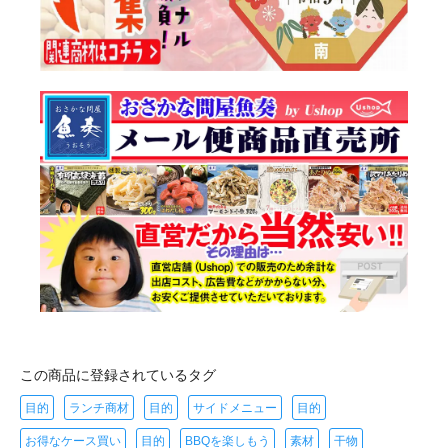
この商品に登録されているタグ
目的
ランチ商材
目的
サイドメニュー
目的
お得なケース買い
目的
BBQを楽しもう
素材
干物