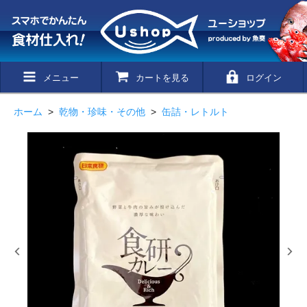
メニュー
カートを見る
ログイン
ホーム
>
乾物・珍味・その他
>
缶詰・レトルト