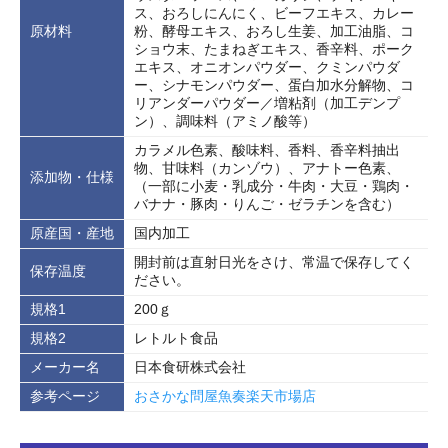
ス、おろしにんにく、ビーフエキス、カレー
原材料
粉、酵母エキス、おろし生姜、加工油脂、コ
ショウ末、たまねぎエキス、香辛料、ポーク
エキス、オニオンパウダー、クミンパウダ
ー、シナモンパウダー、蛋白加水分解物、コ
リアンダーパウダー／増粘剤（加工デンプ
ン）、調味料（アミノ酸等）
カラメル色素、酸味料、香料、香辛料抽出
物、甘味料（カンゾウ）、アナトー色素、
添加物・仕様
（一部に小麦・乳成分・牛肉・大豆・鶏肉・
バナナ・豚肉・りんご・ゼラチンを含む）
原産国・産地
国内加工
開封前は直射日光をさけ、常温で保存してく
保存温度
ださい。
規格1
200ｇ
規格2
レトルト食品
メーカー名
日本食研株式会社
参考ページ
おさかな問屋魚奏楽天市場店