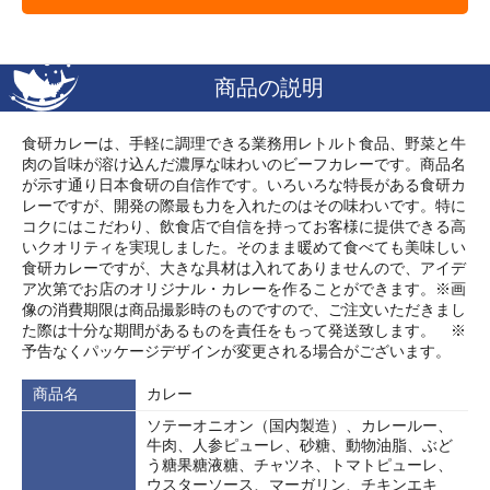
商品の説明
食研カレーは、手軽に調理できる業務用レトルト食品、野菜と牛
肉の旨味が溶け込んだ濃厚な味わいのビーフカレーです。商品名
が示す通り日本食研の自信作です。いろいろな特長がある食研カ
レーですが、開発の際最も力を入れたのはその味わいです。特に
コクにはこだわり、飲食店で自信を持ってお客様に提供できる高
いクオリティを実現しました。そのまま暖めて食べても美味しい
食研カレーですが、大きな具材は入れてありませんので、アイデ
ア次第でお店のオリジナル・カレーを作ることができます。※画
像の消費期限は商品撮影時のものですので、ご注文いただきまし
た際は十分な期間があるものを責任をもって発送致します。 ※
予告なくパッケージデザインが変更される場合がございます。
商品名
カレー
ソテーオニオン（国内製造）、カレールー、
牛肉、人参ピューレ、砂糖、動物油脂、ぶど
う糖果糖液糖、チャツネ、トマトピューレ、
ウスターソース、マーガリン、チキンエキ