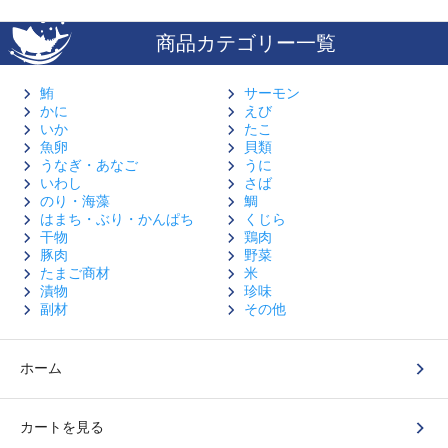
商品カテゴリー一覧
鮪
サーモン
かに
えび
いか
たこ
魚卵
貝類
うなぎ・あなご
うに
いわし
さば
のり・海藻
鯛
はまち・ぶり・かんぱち
くじら
干物
鶏肉
豚肉
野菜
たまご商材
米
漬物
珍味
副材
その他
ホーム
カートを見る