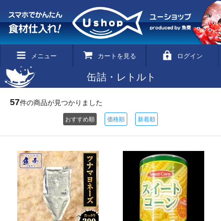
メニュー
カートを見る
ログイン
缶詰・レトルト
57
件の商品が見つかりました
おすすめ順
価格順
新着順