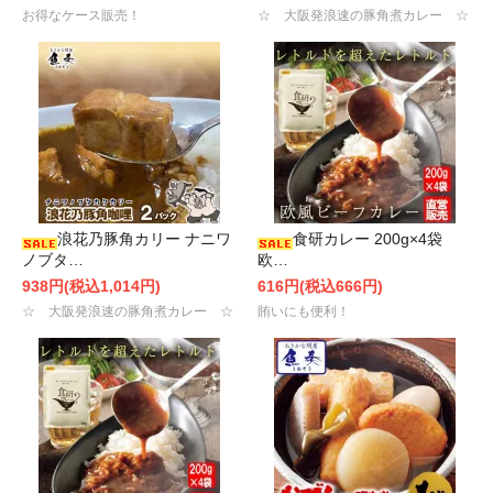
お得なケース販売！
☆ 大阪発浪速の豚角煮カレー ☆
浪花乃豚角カリー ナニワ
食研カレー 200g×4袋
ノブタ…
欧…
938円(税込1,014円)
616円(税込666円)
☆ 大阪発浪速の豚角煮カレー ☆
賄いにも便利！