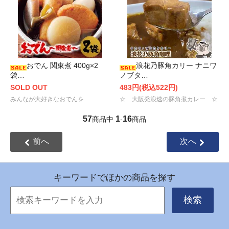
おでん 関東煮 400g×2
浪花乃豚角カリー ナニワ
袋…
ノブタ…
SOLD OUT
483円(税込522円)
みんなが大好きなおでんを
☆ 大阪発浪速の豚角煮カレー ☆
57
1
16
商品中
-
商品
前へ
次へ
キーワードでほかの商品を探す
検索