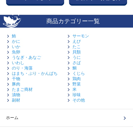
商品カテゴリー一覧
鮪
サーモン
かに
えび
いか
たこ
魚卵
貝類
うなぎ・あなご
うに
いわし
さば
のり・海藻
鯛
はまち・ぶり・かんぱち
くじら
干物
鶏肉
豚肉
野菜
たまご商材
米
漬物
珍味
副材
その他
ホーム