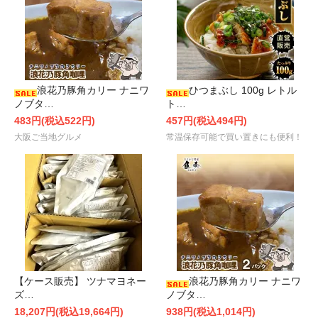
浪花乃豚角カリー ナニワ
ひつまぶし 100g レトル
ノブタ…
ト…
483円(税込522円)
457円(税込494円)
大阪ご当地グルメ
常温保存可能で買い置きにも便利！
【ケース販売】 ツナマヨネー
浪花乃豚角カリー ナニワ
ズ…
ノブタ…
18,207円(税込19,664円)
938円(税込1,014円)