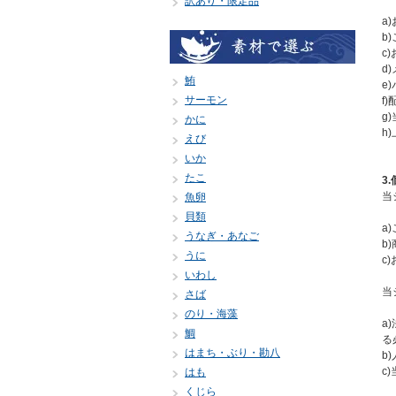
訳あり・限定品
a
b
c
d
鮪
e
サーモン
f
g
かに
h
えび
いか
たこ
3
当
魚卵
貝類
a
うなぎ・あなご
b
うに
c
いわし
当
さば
のり・海藻
a
鯛
る
はまち・ぶり・勘八
b
c
はも
くじら