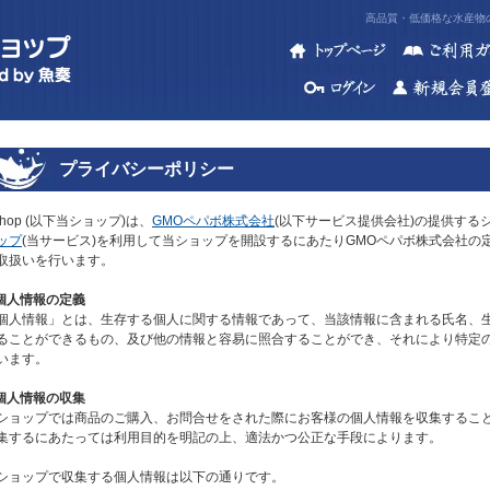
高品質・低価格な水産物の
プライバシーポリシー
shop (以下当ショップ)は、
GMOペパボ株式会社
(以下サービス提供会社)の提供する
ップ
(当サービス)を利用して当ショップを開設するにあたりGMOペパボ株式会社の
取扱いを行います。
.個人情報の定義
個人情報」とは、生存する個人に関する情報であって、当該情報に含まれる氏名、
ることができるもの、及び他の情報と容易に照合することができ、それにより特定
います。
.個人情報の収集
ショップでは商品のご購入、お問合せをされた際にお客様の個人情報を収集するこ
集するにあたっては利用目的を明記の上、適法かつ公正な手段によります。
ショップで収集する個人情報は以下の通りです。