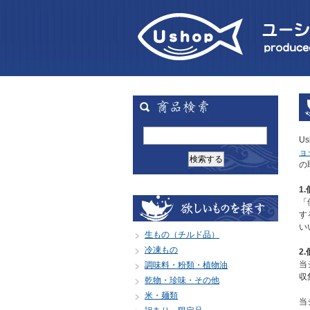
U
ョ
の
1
「
す
い
生もの（チルド品）
冷凍もの
2
当
調味料・粉類・植物油
収
乾物・珍味・その他
米・麺類
当