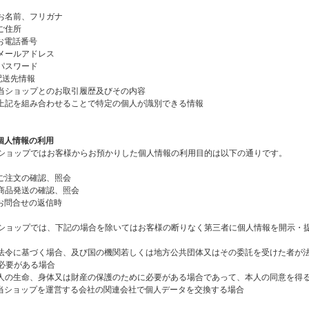
)お名前、フリガナ
)ご住所
)お電話番号
)メールアドレス
)パスワード
)配送先情報
)当ショップとのお取引履歴及びその内容
)上記を組み合わせることで特定の個人が識別できる情報
.個人情報の利用
ショップではお客様からお預かりした個人情報の利用目的は以下の通りです。
)ご注文の確認、照会
)商品発送の確認、照会
)お問合せの返信時
ショップでは、下記の場合を除いてはお客様の断りなく第三者に個人情報を開示・
)法令に基づく場合、及び国の機関若しくは地方公共団体又はその委託を受けた者が
必要がある場合
)人の生命、身体又は財産の保護のために必要がある場合であって、本人の同意を得
)当ショップを運営する会社の関連会社で個人データを交換する場合