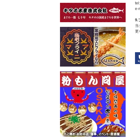
te
e-
9
当
更