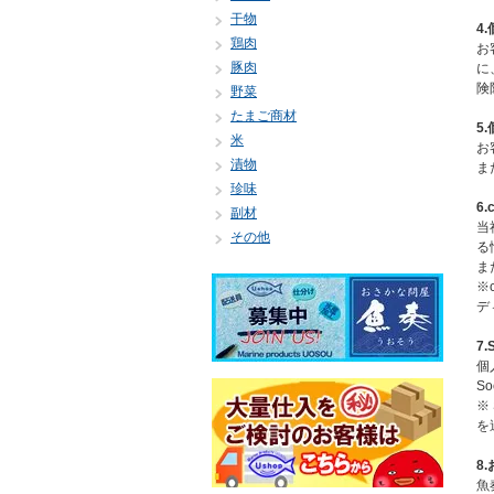
干物
4
鶏肉
お
豚肉
に
険
野菜
たまご商材
5
米
お
漬物
ま
珍味
6
副材
当
その他
る
ま
※
デ
7
個
S
※
を
8
魚