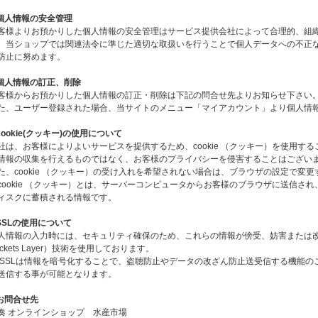
.個人情報の安全管理
客様よりお預かりした個人情報の安全管理はサービス提供会社によって合理的、組
、当ショップでは関連法令に準じた適切な取扱いを行うことで個人データへの不正
防止に努めます。
.個人情報の訂正、削除
客様からお預かりした個人情報の訂正・削除は下記の問合せ先よりお知らせ下さい
た、ユーザー登録された場合、当サイトのメニュー「マイアカウント」より個人情
.cookie(クッキー)の使用について
社は、お客様によりよいサービスを提供するため、cookie （クッキー）を使用す
情報の収集を行えるものではなく、お客様のプライバシーを侵害することはござい
た、cookie （クッキー）の受け入れを希望されない場合は、ブラウザの設定で変
cookie （クッキー）とは、サーバーコンピュータからお客様のブラウザに送信さ
ィスクに蓄積される情報です。
.SSLの使用について
人情報の入力時には、セキュリティ確保のため、これらの情報が傍受、妨害または改ざん
ockets Layer）技術を使用しております。
 SSLは情報を暗号化することで、盗聴防止やデータの改ざん防止送受信する機能の
送信する事が可能となります。
.お問合せ先
奏 オンラインショップ 水産市場