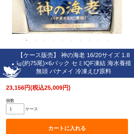
【ケース販売】 神の海老 16/20サイズ 1.8
㎏(約75尾)×6パック セミIQF凍結 海水養殖
無頭 バナメイ 冷凍えび原料
23,156円(税込25,009円)
個数
ケース
カートに入れる