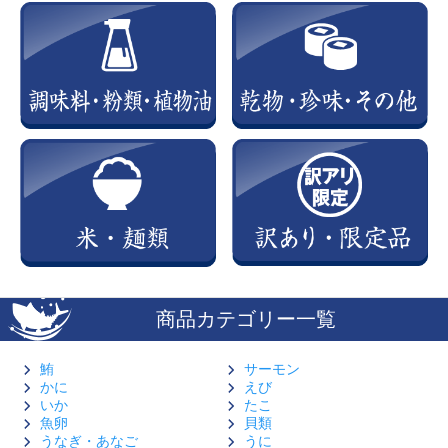
商品カテゴリー一覧
鮪
サーモン
かに
えび
いか
たこ
魚卵
貝類
うなぎ・あなご
うに