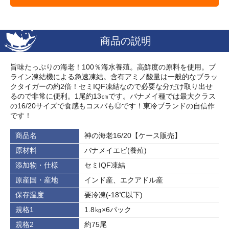
商品の説明
旨味たっぷりの海老！100％海水養殖。高鮮度の原料を使用。ブ
ライン凍結機による急速凍結。含有アミノ酸量は一般的なブラッ
クタイガーの約2倍！セミIQF凍結なので必要な分だけ取り出せ
るので非常に便利。1尾約13㎝です。バナメイ種では最大クラス
の16/20サイズで食感もコスパも◎です！東冷ブランドの自信作
です！
商品名
神の海老16/20【ケース販売】
原材料
バナメイエビ(養殖)
添加物・仕様
セミIQF凍結
原産国・産地
インド産、エクアドル産
保存温度
要冷凍(‐18℃以下)
規格1
1.8㎏×6パック
規格2
約75尾