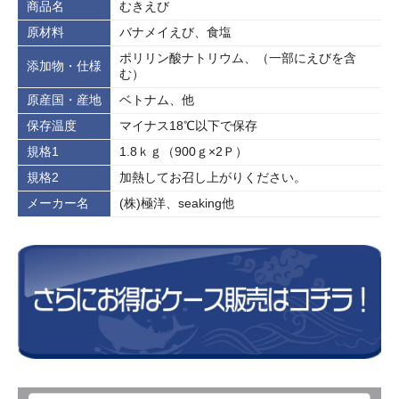
商品名
むきえび
原材料
バナメイえび、食塩
ポリリン酸ナトリウム、（一部にえびを含
添加物・仕様
む）
原産国・産地
ベトナム、他
保存温度
マイナス18℃以下で保存
規格1
1.8ｋｇ（900ｇ×2Ｐ）
規格2
加熱してお召し上がりください。
メーカー名
(株)極洋、seaking他