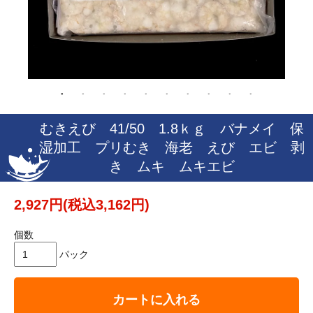
むきえび 41/50 1.8ｋｇ バナメイ 保
湿加工 プリむき 海老 えび エビ 剥
き ムキ ムキエビ
2,927円(税込3,162円)
個数
パック
カートに入れる