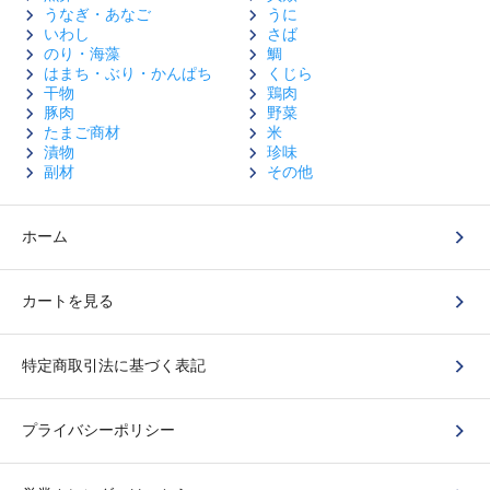
うなぎ・あなご
うに
いわし
さば
のり・海藻
鯛
はまち・ぶり・かんぱち
くじら
干物
鶏肉
豚肉
野菜
たまご商材
米
漬物
珍味
副材
その他
ホーム
カートを見る
特定商取引法に基づく表記
プライバシーポリシー