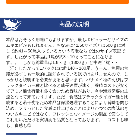
商品の説明
本品はおそらく用途にもよりますが、最もポピュラーなサイズの
ムキエビかもしれません。ちなみに41/50サイズとは500ｇに対
して約41～50尾入っているという海老ならではのサイズ表記で
す。したがって本品は1尾が約8～10ｇってことになりま
す。。 しかも総重量は1.8ｋｇ（1800ｇ）と中途半端・・
（汗）したがって1パックには約148～180尾。うーん、魚屋の常
識が必ずしも一般的に認知されている訳ではありませんので、し
っかりと説明する必要があると思います。バナメイ種のえびはブ
ラックタイガー種と比べると成長速度が速く、養殖コストが安く
てアミノ酸含有量も多く含むため旨味があり、今や海老需要の主
流となって来ております。ただ、食感はブラックタイガー種と比
較すると若干劣るため本品は保湿処理することにより旨味を閉じ
込め、プリっとした食感に仕上げることによりかつての塩味のき
ついムキエビではなく、フレッシュなイメージの製品で安心して
ご利用いただける実績ある品質となっております。 コストも味
も、食感も◎