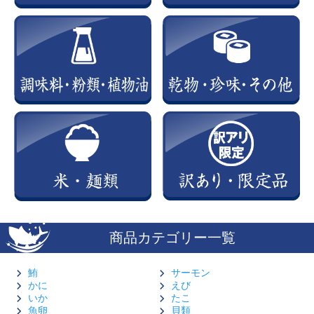
商品カテゴリー一覧
鮪
サーモン
かに
えび
いか
たこ
魚卵
貝類