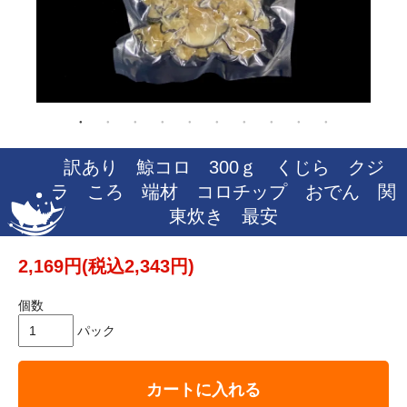
訳あり 鯨コロ 300ｇ くじら クジ
ラ ころ 端材 コロチップ おでん 関
東炊き 最安
2,169円(税込2,343円)
個数
パック
カートに入れる