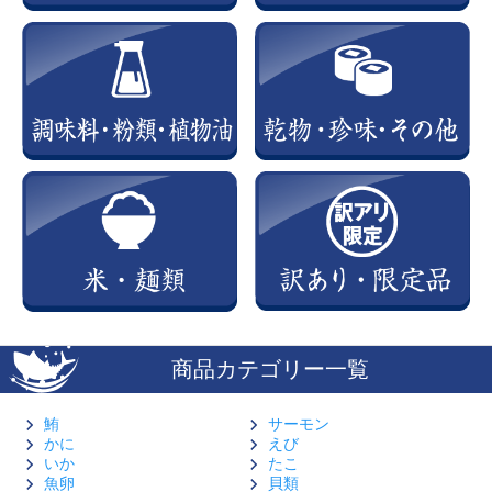
商品カテゴリー一覧
鮪
サーモン
かに
えび
いか
たこ
魚卵
貝類