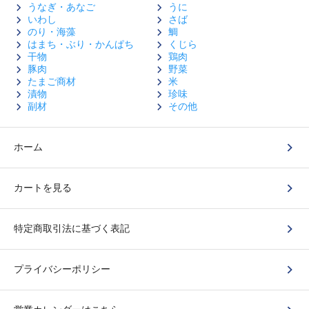
うなぎ・あなご
うに
いわし
さば
のり・海藻
鯛
はまち・ぶり・かんぱち
くじら
干物
鶏肉
豚肉
野菜
たまご商材
米
漬物
珍味
副材
その他
ホーム
カートを見る
特定商取引法に基づく表記
プライバシーポリシー