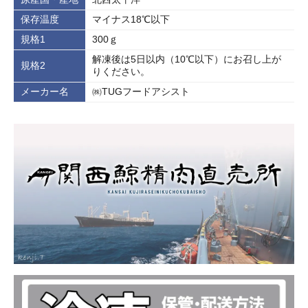
保存温度
マイナス18℃以下
規格1
300ｇ
解凍後は5日以内（10℃以下）にお召し上が
規格2
りください。
メーカー名
㈱TUGフードアシスト