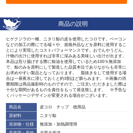
商品の説明
ヒゲクジラの一種、ニタリ鯨の皮を使用したコロです。ベーコン
などの加工の際にでる端々や、規格外品などを原料に使用するこ
とにより実現したコストパフォーマンスです。おでんやうどん、
汁物の出汁に使用すれば非常に深みある美味しい出汁が出ます。
本品は煎り揚げする際に鯨油を使用しているため100％無添加
で、鯨のみを原料にして製造した品質本位でありながらも非常に
お求めやすい製品となっております。 脂抜きをして使用する場
合は一昼夜水に浸しておくと約3割ほど膨らみます。 ※画像の消
費期限は商品撮影時のものですので、ご注文いただきました際は
十分な期間があるものを責任をもって発送致します。 ※予告な
くパッケージデザインが変更される場合がございます。
商品名
皮コロ チップ 徳用品
原材料
ニタリ鯨
添加物・仕様
無添加・加熱調理用
原産国・産地
北西太平洋