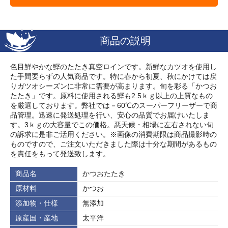
商品の説明
色目鮮やかな鰹のたたき真空ロインです。新鮮なカツオを使用し
た手間要らずの人気商品です。特に春から初夏、秋にかけては戻
りガツオシーズンに非常に需要が高まります。旬を彩る「かつお
たたき」です。原料に使用される鰹も2.5ｋｇ以上の上質なもの
を厳選しております。弊社では－60℃のスーパーフリーザーで商
品管理。迅速に発送処理を行い、安心の品質でお届けいたしま
す。3ｋｇの大容量でこの価格。悪天候・相場に左右されない旬
の訴求に是非ご活用ください。※画像の消費期限は商品撮影時の
ものですので、ご注文いただきました際は十分な期間があるもの
を責任をもって発送致します。
商品名
かつおたたき
原材料
かつお
添加物・仕様
無添加
原産国・産地
太平洋