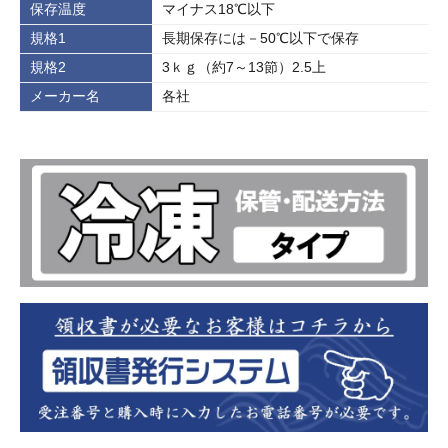
保存温度
マイナス18℃以下
規格1
長期保存には－50℃以下で保存
規格2
3ｋｇ（約7～13節）2.5上
メーカー名
各社