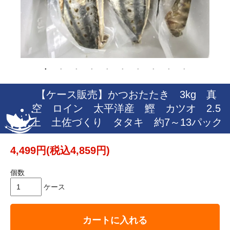
【ケース販売】かつおたたき 3kg 真
空 ロイン 太平洋産 鰹 カツオ 2.5
上 土佐づくり タタキ 約7～13パック
4,499円(税込4,859円)
個数
ケース
カートに入れる