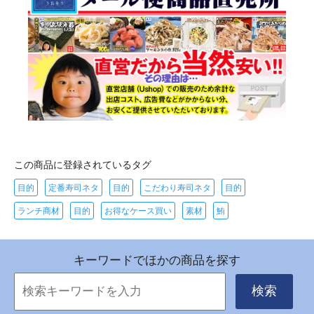
この商品に登録されているタグ
目的
定番寿司ネタ
目的
こだわり寿司ネタ
目的
ランチ商材
目的
お得なケース買い
素材
鮪
キーワードでほかの商品を探す
検索