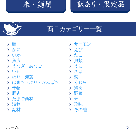
商品カテゴリー一覧
鮪
サーモン
かに
えび
いか
たこ
魚卵
貝類
うなぎ・あなご
うに
いわし
さば
のり・海藻
鯛
はまち・ぶり・かんぱち
くじら
干物
鶏肉
豚肉
野菜
たまご商材
米
漬物
珍味
副材
その他
ホーム