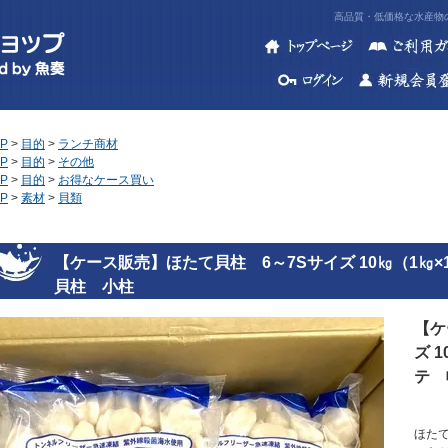
高品質・低価格な水産物の
P
>
目的
>
ランチ商材
P
>
目的
>
その他
P
>
目的
>
お得なケース買い
P
>
素材
>
貝類
【ケース販売】ほたて貝柱 6～7Sサイズ 10㎏（1
貝柱 小柱
【ケ
ズ 
テ 
ほた