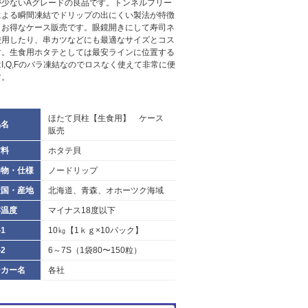
が少ないAグレードの良品です。トンネルフリー
による瞬間凍結でドリップの出にくい製法が特徴
。お得なケース販売です。眼鏡開きにして寿司ネ
使用したり、串カツなどにも最適なサイズとコス
す。生食用ホタテとしては最安ラインに位置する
I,Q,Fのバラ凍結なのでロスなく使えて非常に便
す。
ほたて貝柱【生食用】 ケース
品名
販売
材料
ホタテ貝
加物・仕様
ノードリップ
産国・産地
北海道、青森、オホーツク海域
存温度
マイナス18度以下
1
10㎏【1ｋｇ×10パック】
2
6～7S（1袋80〜150粒）
ーカー名
各社