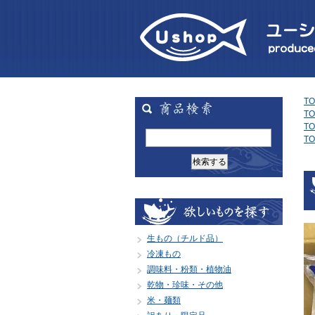
TO
TO
TO
TO
生もの（チルド品）
冷凍もの
調味料・粉類・植物油
乾物・珍味・その他
米・麺類