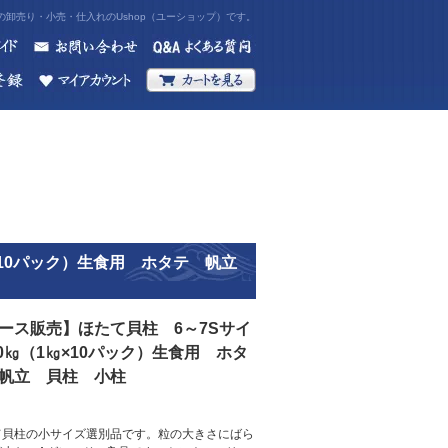
卸売り・小売・仕入れのUshop（ユーショップ）です。
㎏×10パック）生食用 ホタテ 帆立
ース販売】ほたて貝柱 6～7Sサイ
10㎏（1㎏×10パック）生食用 ホタ
帆立 貝柱 小柱
て貝柱の小サイズ選別品です。粒の大きさにばら