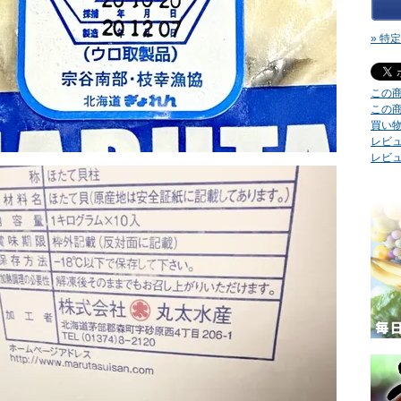
» 特
この
この
買い
レビュ
レビ