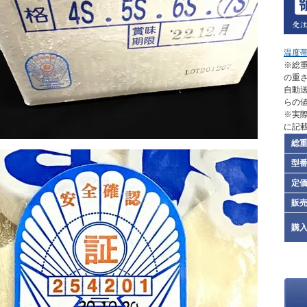
温度
※総重
の重
自動
らの
※実
に記
総
型
定
販
購