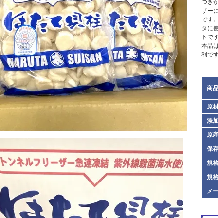
つき
ザー
です
タに
トで
本品は
利で
商
原
添
原
保
規格
規格
メ