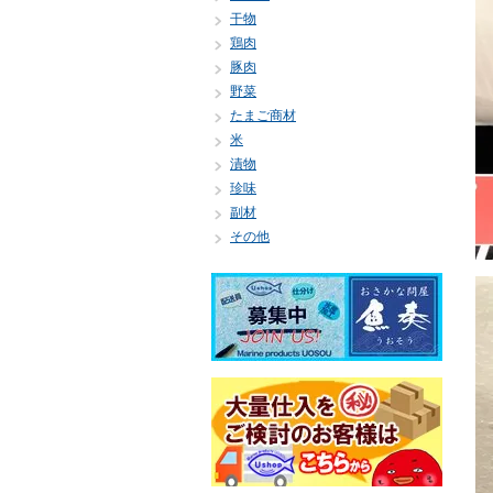
干物
鶏肉
豚肉
野菜
たまご商材
米
漬物
珍味
副材
その他