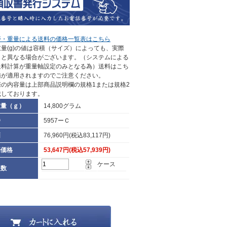
帯・重量による送料の価格一覧表はこちら
量(g)の値は容積（サイズ）によっても、実際
さと異なる場合がございます。（システムによる
送料計算が重量軸設定のみとなる為）送料はこち
値が適用されますのでご注意ください。
際の内容量は上部商品説明欄の規格1または規格2
載しております。
重量（ｇ）
14,800グラム
番
5957ーＣ
価
76,960円(税込83,117円)
売価格
53,647円(税込57,939円)
ケース
入数