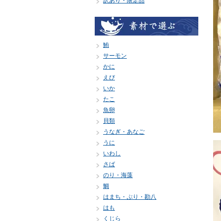
訳あり・限定品
鮪
サーモン
かに
えび
いか
たこ
魚卵
貝類
うなぎ・あなご
うに
いわし
さば
のり・海藻
鯛
はまち・ぶり・勘八
はも
くじら