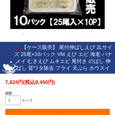
【ケース販売】 尾付伸ばしえび 2Lサイ
ズ 25尾×10パック VM えび エビ 海老 バナ
メイ むきえび ムキエビ 尾付き のばし 伸
ばし 背ワタ除去 フライ 天ぷら ホウスイ
7,824円(税込8,450円)
個数
ケース