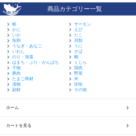
商品カテゴリー一覧
鮪
サーモン
かに
えび
いか
たこ
魚卵
貝類
うなぎ・あなご
うに
いわし
さば
のり・海藻
鯛
はまち・ぶり・かんぱち
くじら
干物
鶏肉
豚肉
野菜
たまご商材
米
漬物
珍味
副材
その他
ホーム
カートを見る