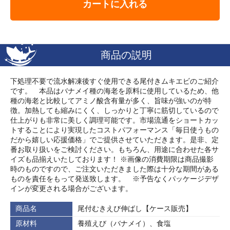
カートに入れる
商品の説明
下処理不要で流水解凍後すぐ使用できる尾付きムキエビのご紹介
です。 本品はバナメイ種の海老を原料に使用しているため、他
種の海老と比較してアミノ酸含有量が多く、旨味が強いのが特
徴。加熱しても縮みにくく、しっかりと丁寧に筋切しているので
仕上がりも非常に美しく調理可能です。市場流通をショートカッ
トすることにより実現したコストパフォーマンス「毎日使うもの
だから嬉しい応援価格」でご提供させていただきます。是非、定
番お取り扱いをご検討ください。もちろん、用途に合わせた各サ
イズも品揃えいたしております！ ※画像の消費期限は商品撮影
時のものですので、ご注文いただきました際は十分な期間がある
ものを責任をもって発送致します。 ※予告なくパッケージデザ
インが変更される場合がございます。
商品名
尾付むきえび伸ばし【ケース販売】
原材料
養殖えび（バナメイ）、食塩