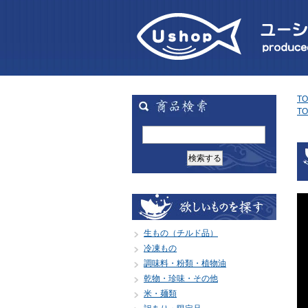
TO
TO
生もの（チルド品）
冷凍もの
調味料・粉類・植物油
乾物・珍味・その他
米・麺類