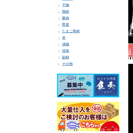
干物
鶏肉
豚肉
野菜
たまご商材
米
漬物
珍味
副材
その他