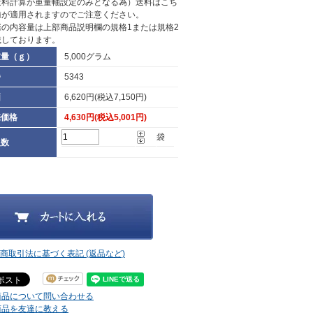
送料計算が重量軸設定のみとなる為）送料はこち
値が適用されますのでご注意ください。
際の内容量は上部商品説明欄の規格1または規格2
載しております。
重量（ｇ）
5,000グラム
番
5343
価
6,620円(税込7,150円)
売価格
4,630円(税込5,001円)
袋
入数
定商取引法に基づく表記 (返品など)
商品について問い合わせる
商品を友達に教える