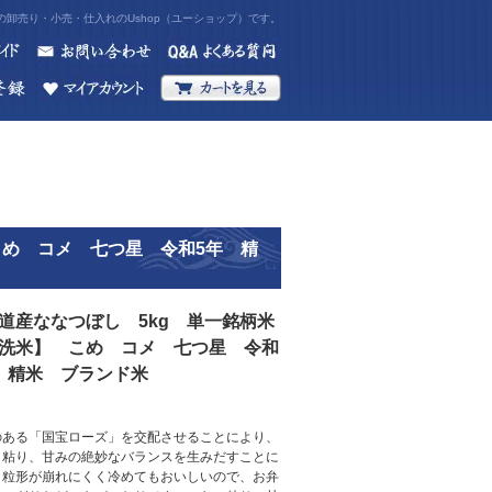
卸売り・小売・仕入れのUshop（ユーショップ）です。
こめ コメ 七つ星 令和5年 精
道産ななつぼし 5kg 単一銘柄米
洗米】 こめ コメ 七つ星 令和
 精米 ブランド米
のある「国宝ローズ」を交配させることにより、
、粘り、甘みの絶妙なバランスを生みだすことに
。粒形が崩れにくく冷めてもおいしいので、お弁