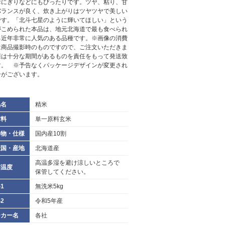
おにぎりなどにもぴったりです。ツヤ、粘り、甘
バランスが良く、炊き上がりはツヤツヤで美しい
です。「北斗七星のように輝いてほしい」という
がこめられた本品は、地元北海道で最も食べられ
る近年非常に人気のある品種です。※画像の消費
は商品撮影時のものですので、ご注文いただきま
際は十分な期間があるものを責任をもって発送致
す。 ※予告なくパッケージデザインが変更され
合がございます。
品名
精米
材料
単一原料玄米
加物・仕様
国内産10割
産国・産地
北海道産
高温多湿を避け涼しいところで
存温度
保管してください。
1
無洗米5kg
2
令和5年産
ーカー名
各社