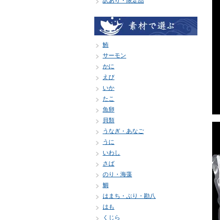
訳あり・限定品
鮪
サーモン
かに
えび
いか
たこ
魚卵
貝類
うなぎ・あなご
うに
いわし
さば
のり・海藻
鯛
はまち・ぶり・勘八
はも
くじら