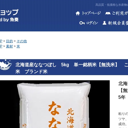
高品質・低価格な水産物の
P
>
目的
>
その他
P
>
素材
>
米
北海道産ななつぼし 5kg 単一銘柄米【無洗米】 
米 ブランド米
北海
【無
5年
粘り
ツヤ
成功