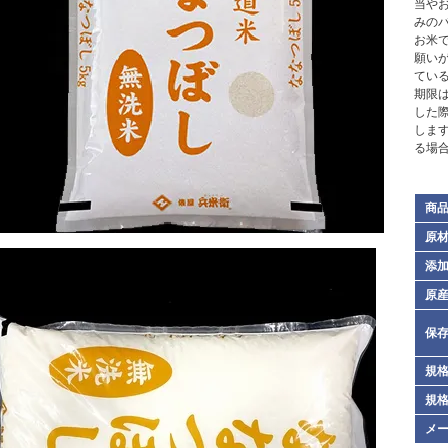
当や
みの
お米
願い
てい
期限
した
しま
る場
商
原
添
原
保
規格
規格
メ