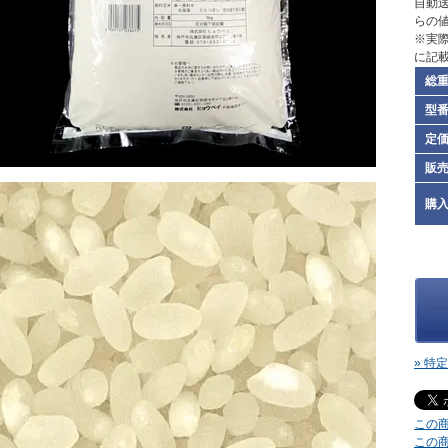
自動
らの
※実
に記
総
型
定
販
購
» 特
この
この