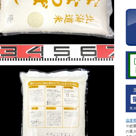
温度
※総重
の重