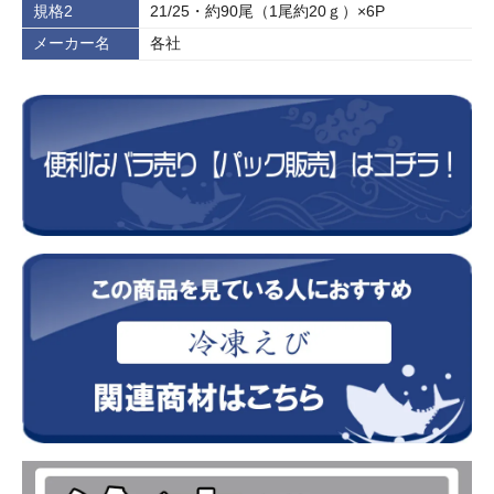
規格2
21/25・約90尾（1尾約20ｇ）×6P
メーカー名
各社