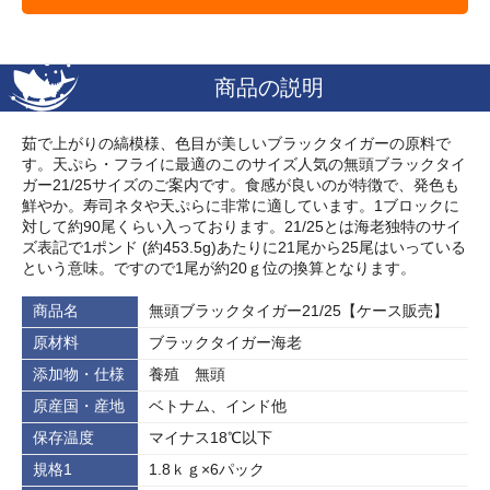
商品の説明
茹で上がりの縞模様、色目が美しいブラックタイガーの原料で
す。天ぷら・フライに最適のこのサイズ人気の無頭ブラックタイ
ガー21/25サイズのご案内です。食感が良いのが特徴で、発色も
鮮やか。寿司ネタや天ぷらに非常に適しています。1ブロックに
対して約90尾くらい入っております。21/25とは海老独特のサイ
ズ表記で1ポンド (約453.5g)あたりに21尾から25尾はいっている
という意味。ですので1尾が約20ｇ位の換算となります。
商品名
無頭ブラックタイガー21/25【ケース販売】
原材料
ブラックタイガー海老
添加物・仕様
養殖 無頭
原産国・産地
ベトナム、インド他
保存温度
マイナス18℃以下
規格1
1.8ｋｇ×6パック