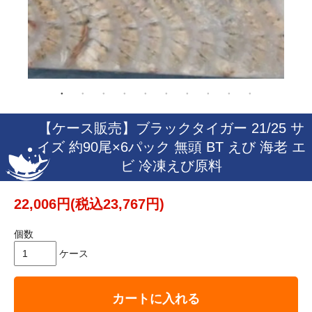
【ケース販売】ブラックタイガー 21/25 サ
イズ 約90尾×6パック 無頭 BT えび 海老 エ
ビ 冷凍えび原料
22,006円(税込23,767円)
個数
ケース
カートに入れる