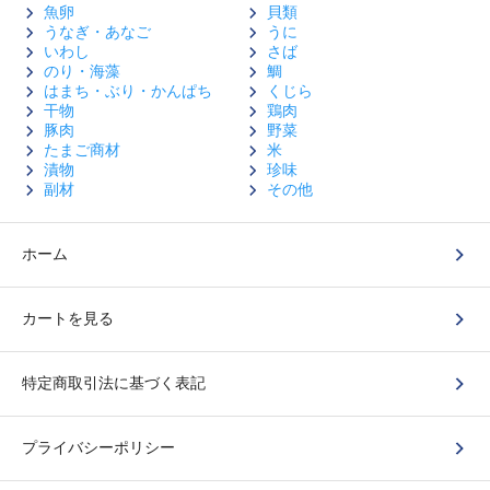
魚卵
貝類
うなぎ・あなご
うに
いわし
さば
のり・海藻
鯛
はまち・ぶり・かんぱち
くじら
干物
鶏肉
豚肉
野菜
たまご商材
米
漬物
珍味
副材
その他
ホーム
カートを見る
特定商取引法に基づく表記
プライバシーポリシー