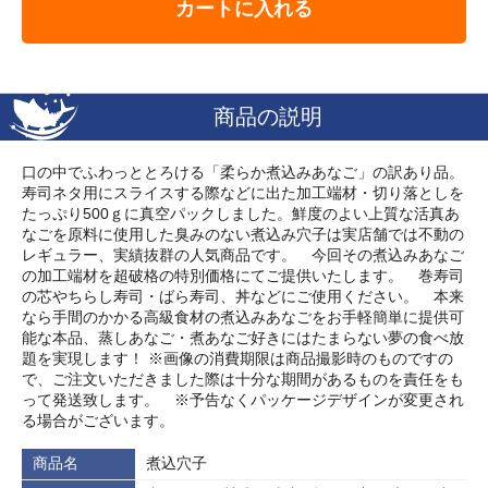
カートに入れる
商品の説明
口の中でふわっととろける「柔らか煮込みあなご」の訳あり品。
寿司ネタ用にスライスする際などに出た加工端材・切り落としを
たっぷり500ｇに真空パックしました。鮮度のよい上質な活真あ
なごを原料に使用した臭みのない煮込み穴子は実店舗では不動の
レギュラー、実績抜群の人気商品です。 今回その煮込みあなご
の加工端材を超破格の特別価格にてご提供いたします。 巻寿司
の芯やちらし寿司・ばら寿司、丼などにご使用ください。 本来
なら手間のかかる高級食材の煮込みあなごをお手軽簡単に提供可
能な本品、蒸しあなご・煮あなご好きにはたまらない夢の食べ放
題を実現します！ ※画像の消費期限は商品撮影時のものですの
で、ご注文いただきました際は十分な期間があるものを責任をも
って発送致します。 ※予告なくパッケージデザインが変更され
る場合がございます。
商品名
煮込穴子