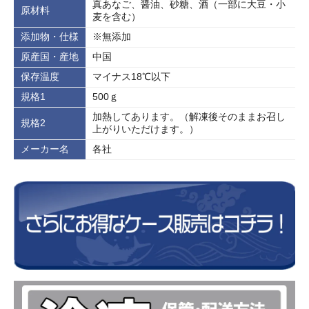
真あなご、醤油、砂糖、酒（一部に大豆・小
原材料
麦を含む）
添加物・仕様
※無添加
原産国・産地
中国
保存温度
マイナス18℃以下
規格1
500ｇ
加熱してあります。（解凍後そのままお召し
規格2
上がりいただけます。）
メーカー名
各社