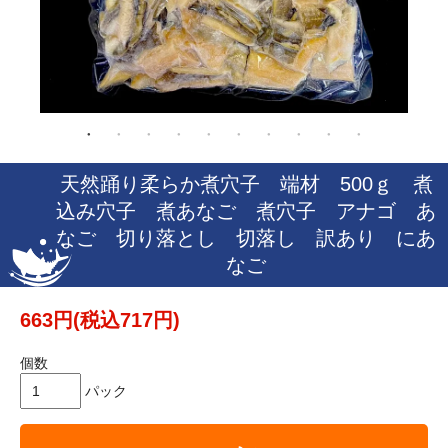
天然踊り柔らか煮穴子 端材 500ｇ 煮
込み穴子 煮あなご 煮穴子 アナゴ あ
なご 切り落とし 切落し 訳あり にあ
なご
663円(税込717円)
個数
パック