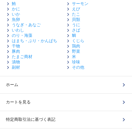
鮪
サーモン
かに
えび
いか
たこ
魚卵
貝類
うなぎ・あなご
うに
いわし
さば
のり・海藻
鯛
はまち・ぶり・かんぱち
くじら
干物
鶏肉
豚肉
野菜
たまご商材
米
漬物
珍味
副材
その他
ホーム
カートを見る
特定商取引法に基づく表記