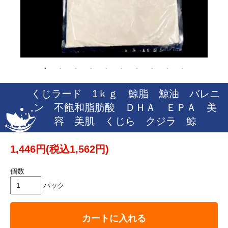
くじラード 1ｋｇ 鯨脂 鯨油 バレニ
ン 不飽和脂肪酸 ＤＨＡ ＥＰＡ 美
容 美肌 くじら クジラ 鯨
1,446円(税込1,562円)
個数
パック
カートに入れる