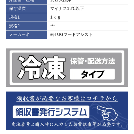
保存温度
マイナス18℃以下
規格1
1ｋｇ
規格2
***
メーカー名
㈱TUGフードアシスト