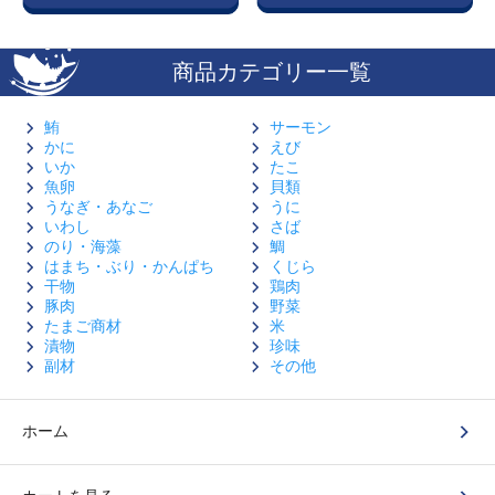
商品カテゴリー一覧
鮪
サーモン
かに
えび
いか
たこ
魚卵
貝類
うなぎ・あなご
うに
いわし
さば
のり・海藻
鯛
はまち・ぶり・かんぱち
くじら
干物
鶏肉
豚肉
野菜
たまご商材
米
漬物
珍味
副材
その他
ホーム