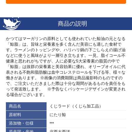
商品の説明
かつてはマーガリンの原料としても使われていた鯨油の元となる
「鯨脂」は、旨味と栄養素を多く含んだ美容にも適した食材で
す。ラーメンのトッピングや、ハリハリ鍋の下ごしらえの揚げ油
などに使うと風味がより一層引き立ちます。一見。脂イコール不
健康と思われがちですが、人に必要な5大栄養素の脂質の中で
「鯨脂」は抜群の栄養素と美容効果に優れ、オリーブオイルに代
表される不飽和脂肪酸は血中コレステロールを下げる等、様々な
働きがあります。 ※画像の消費期限は商品撮影時のものですの
で、ご注文いただきました際は十分な期間があるものを責任をも
って発送致します。 ※予告なくパッケージデザインが変更され
る場合がございます。
商品名
くじラード（くじら加工品）
原材料
にたり鯨
添加物・仕様
***
原産国・産地
北西大西洋