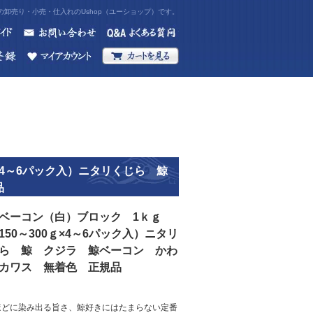
卸売り・小売・仕入れのUshop（ユーショップ）です。
ｇ×4～6パック入）ニタリくじら 鯨
品
ベーコン（白）ブロック 1ｋｇ
150～300ｇ×4～6パック入）ニタリ
ら 鯨 クジラ 鯨ベーコン かわ
カワス 無着色 正規品
ほどに染み出る旨さ、鯨好きにはたまらない定番