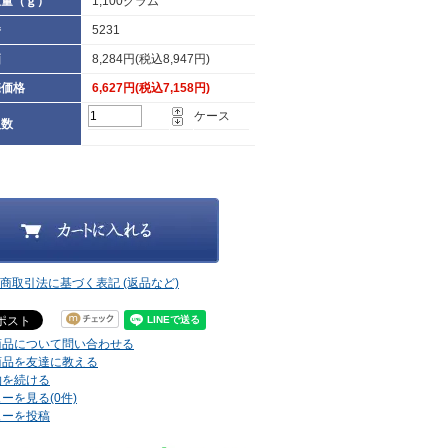
重量（ｇ）
1,100グラム
番
5231
価
8,284円(税込8,947円)
売価格
6,627円(税込7,158円)
ケース
入数
定商取引法に基づく表記 (返品など)
商品について問い合わせる
商品を友達に教える
物を続ける
ーを見る(0件)
ューを投稿