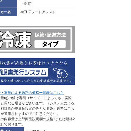
2
下保存）
ーカー名
㈱TUGフードアシスト
帯・重量による送料の価格一覧表はこちら
量(g)の値は容積（サイズ）によっても、実際
さと異なる場合がございます。（システムによる
送料計算が重量軸設定のみとなる為）送料はこち
値が適用されますのでご注意ください。
際の内容量は上部商品説明欄の規格1または規格2
載しております。