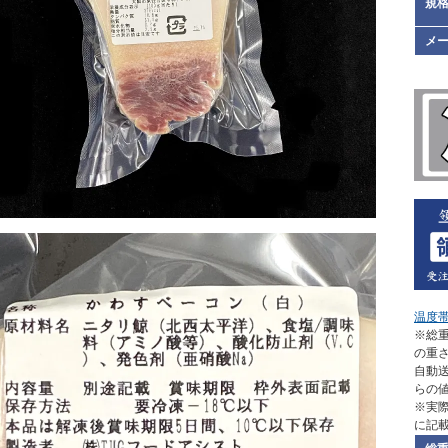
規格
メ
温度
※総重
の重
自動
らの
※実
に記