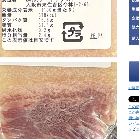
総
型
定
販
購
» 特
この
この
買い
レビュ
レビ