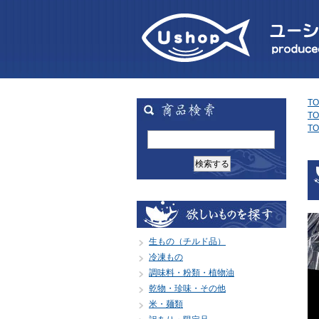
TO
TO
TO
生もの（チルド品）
冷凍もの
調味料・粉類・植物油
乾物・珍味・その他
米・麺類