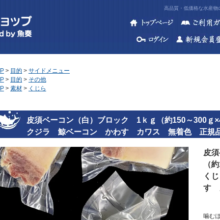
高品質・低価格な水産物の
P
>
目的
>
サイドメニュー
P
>
目的
>
その他
P
>
素材
>
くじら
皮須ベーコン（白）ブロック 1ｋｇ（約150～300
クジラ 鯨ベーコン かわす カワス 無着色 正規
皮須
（約
くじ
す 
噛む