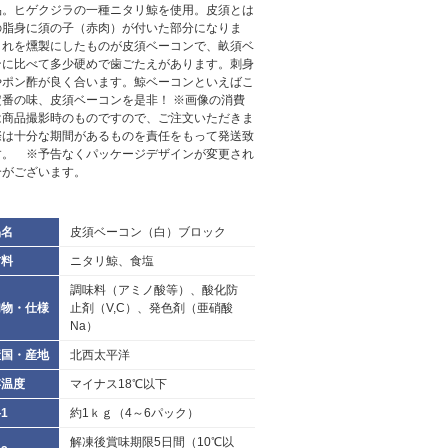
品。ヒゲクジラの一種ニタリ鯨を使用。皮須とは
の脂身に須の子（赤肉）が付いた部分になりま
これを燻製にしたものが皮須ベーコンで、畝須ベ
ンに比べて多少硬めで歯ごたえがあります。刺身
やポン酢が良く合います。鯨ベーコンといえばこ
定番の味、皮須ベーコンを是非！ ※画像の消費
は商品撮影時のものですので、ご注文いただきま
際は十分な期間があるものを責任をもって発送致
す。 ※予告なくパッケージデザインが変更され
合がございます。
品名
皮須ベーコン（白）ブロック
材料
ニタリ鯨、食塩
調味料（アミノ酸等）、酸化防
加物・仕様
止剤（V,C）、発色剤（亜硝酸
Na）
産国・産地
北西太平洋
存温度
マイナス18℃以下
1
約1ｋｇ（4～6パック）
解凍後賞味期限5日間（10℃以