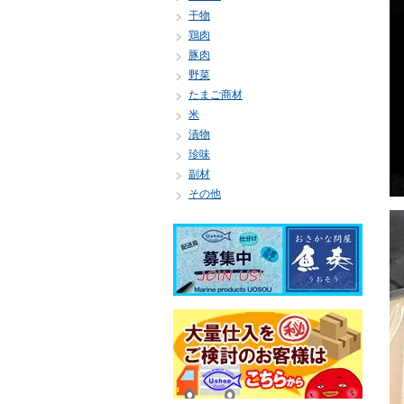
干物
鶏肉
豚肉
野菜
たまご商材
米
漬物
珍味
副材
その他