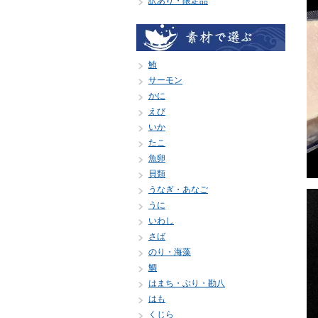
訳あり・限定品
鮪
サーモン
かに
えび
いか
たこ
魚卵
貝類
うなぎ・あなご
うに
いわし
さば
のり・海藻
鯛
はまち・ぶり・勘八
はも
くじら