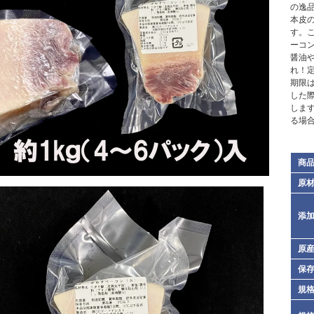
の逸
本皮
す。
ーコ
醤油
れ！
期限
した
しま
る場
商
原
添
原
保
規格