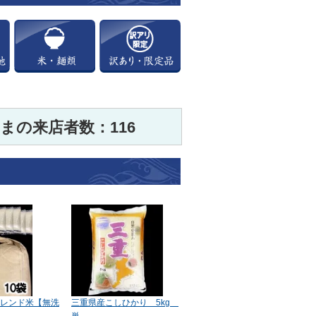
まの来店者数：116
レンド米【無洗
三重県産こしひかり 5kg
単…