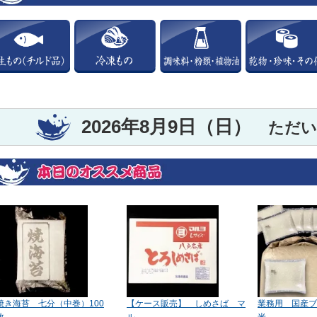
2026年8月9日（日）
ただい
焼き海苔 七分（中巻）100
【ケース販売】 しめさば マ
業務用 国産ブ
枚…
ル…
米…