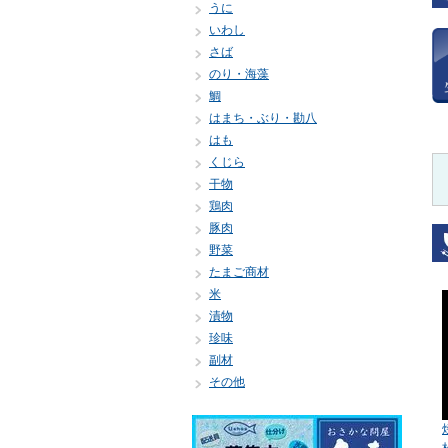
うに
いわし
さば
のり・海藻
鯛
はまち・ぶり・勘八
はも
くじら
干物
鶏肉
豚肉
野菜
たまご商材
米
漬物
珍味
副材
その他