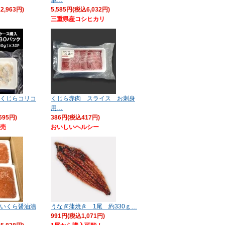
2,963円)
5,585円(税込6,032円)
三重県産コシヒカリ
くじらコリコ
くじら赤肉 スライス お刺身
用…
695円)
386円(税込417円)
販売
おいしいヘルシー
いくら醤油漬
うなぎ蒲焼き 1尾 約330ｇ…
991円(税込1,071円)