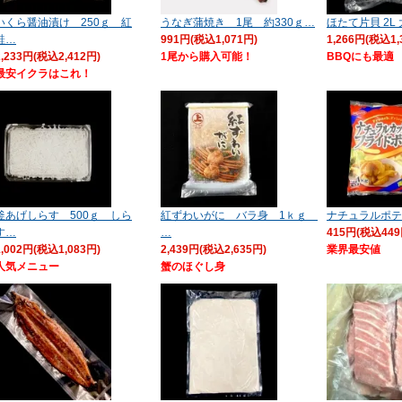
いくら醤油漬け 250ｇ 紅
うなぎ蒲焼き 1尾 約330ｇ…
ほたて片貝 2L
鮭…
991円(税込1,071円)
1,266円(税込1,
2,233円(税込2,412円)
1尾から購入可能！
BBQにも最適
最安イクラはこれ！
釜あげしらす 500ｇ しら
紅ずわいがに バラ身 1ｋｇ
ナチュラルポテト
す…
…
415円(税込449
1,002円(税込1,083円)
2,439円(税込2,635円)
業界最安値
人気メニュー
蟹のほぐし身