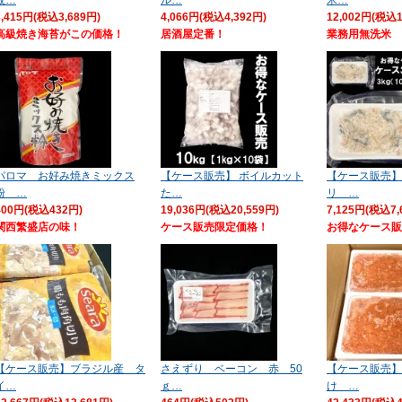
3,415円(税込3,689円)
4,066円(税込4,392円)
12,002円(税込1
高級焼き海苔がこの価格！
居酒屋定番！
業務用無洗米
パロマ お好み焼きミックス
【ケース販売】 ボイルカット
【ケース販売】
粉 …
た…
リ …
400円(税込432円)
19,036円(税込20,559円)
7,125円(税込7,
関西繁盛店の味！
ケース販売限定価格！
お得なケース
【ケース販売】ブラジル産 タ
さえずり ベーコン 赤 50
【ケース販売】
イ…
ｇ…
け …