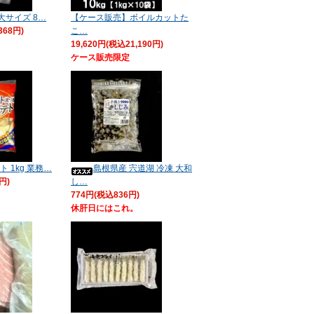
 大サイズ 8…
【ケース販売】ボイルカットた
368円)
こ…
19,620円(税込21,190円)
ケース販売限定
 1kg 業務…
島根県産 宍道湖 冷凍 大和
円)
し…
774円(税込836円)
休肝日にはこれ。