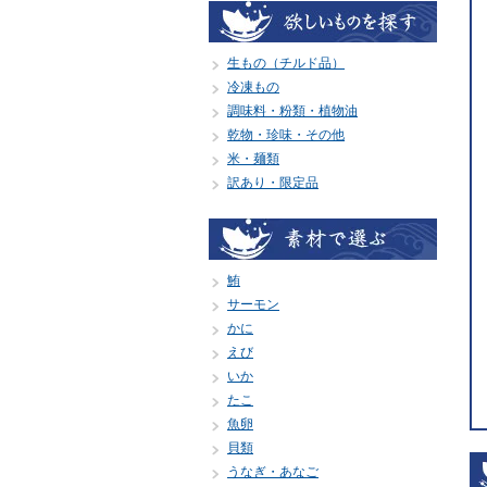
生もの（チルド品）
冷凍もの
調味料・粉類・植物油
乾物・珍味・その他
米・麺類
訳あり・限定品
鮪
サーモン
かに
えび
いか
たこ
魚卵
貝類
うなぎ・あなご