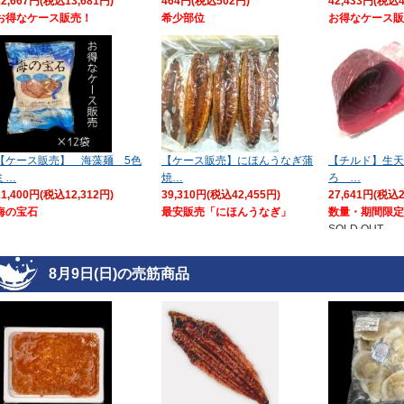
12,667円(税込13,681円)
464円(税込502円)
42,433円(税込4
お得なケース販売！
希少部位
お得なケース販
【ケース販売】 海藻麺 5色
【ケース販売】にほんうなぎ蒲
【チルド】生天
ミ…
焼…
ろ …
11,400円(税込12,312円)
39,310円(税込42,455円)
27,641円(税込2
海の宝石
最安販売「にほんうなぎ」
数量・期間限定
SOLD OUT
8月9日(日)の売筋商品