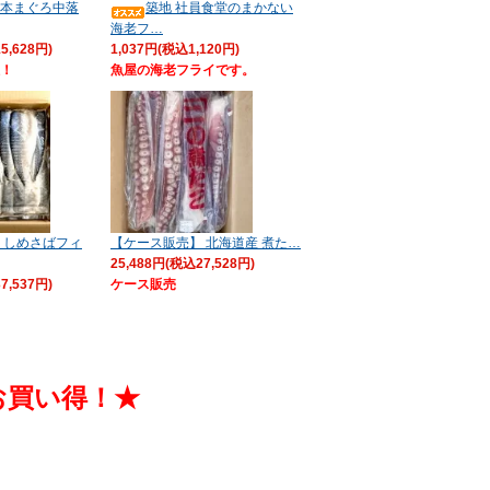
本まぐろ中落
築地 社員食堂のまかない
海老フ…
5,628円)
1,037円(税込1,120円)
！
魚屋の海老フライです。
 しめさばフィ
【ケース販売】 北海道産 煮た…
25,488円(税込27,528円)
7,537円)
ケース販売
お買い得！★