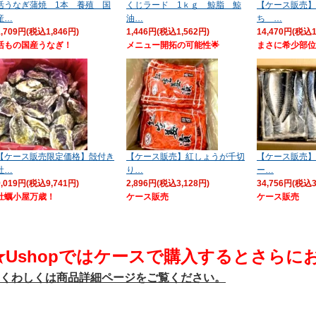
活うなぎ蒲焼 1本 養殖 国
くじラード 1ｋｇ 鯨脂 鯨
【ケース販売】
産…
油…
ち …
1,709円(税込1,846円)
1,446円(税込1,562円)
14,470円(税込1
活もの国産うなぎ！
メニュー開拓の可能性🌟
まさに希少部位
【ケース販売限定価格】殻付き
【ケース販売】紅しょうが千切
【ケース販売】
牡…
り…
ー…
9,019円(税込9,741円)
2,896円(税込3,128円)
34,756円(税込3
牡蠣小屋万歳！
ケース販売
ケース販売
★Ushopではケースで購入するとさらに
くわしくは商品詳細ページをご覧ください。