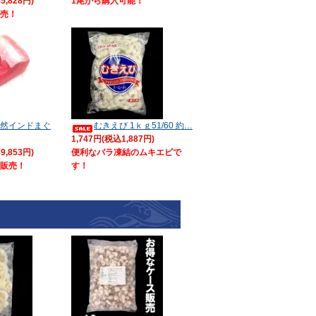
5,828円)
1尾から購入可能！
売！
然インドまぐ
むきえび 1ｋｇ51/60 約…
1,747円(税込1,887円)
9,853円)
便利なバラ凍結のムキエビで
販売！
す！