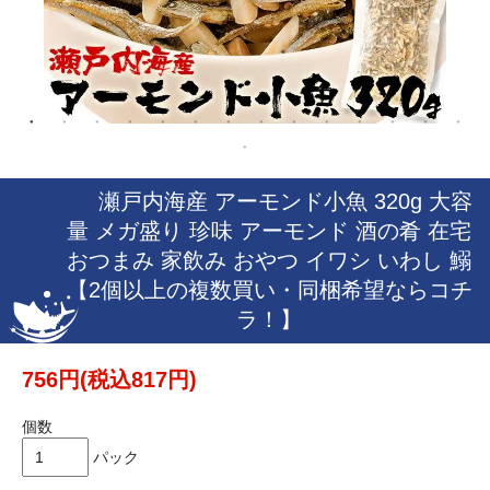
瀬戸内海産 アーモンド小魚 320g 大容
量 メガ盛り 珍味 アーモンド 酒の肴 在宅
おつまみ 家飲み おやつ イワシ いわし 鰯
【2個以上の複数買い・同梱希望ならコチ
ラ！】
756円(税込817円)
個数
パック