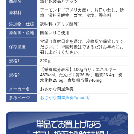
商品名
魚介乾製品とナッツ
アーモンド（アメリカ産）、片口いわし、砂
原材料
糖、澱粉分解物、ゴマ、食塩、香辛料
添加物・仕様
調味料（アミノ酸等）
原産国・産地
国産いりこ使用
常温（直射日光を避け、冷暗所で保管してく
保存温度
ださい。）※開封後はできるだけお早めにお
召し上がりください。
規格1
320ｇ
【栄養成分表示】100g当り：エネルギー
規格2
487kcal、たんぱく質36.8g、脂質26.4g、炭
水化物25.6g、食塩相当量746mg
メーカー名
おさかな問屋魚奏
参考ページ
おさかな問屋魚奏Yahoo!店