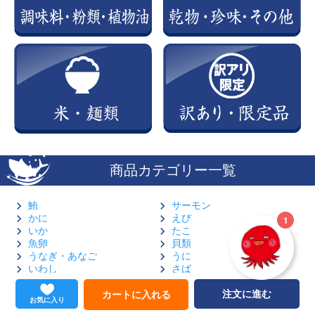
商品カテゴリー一覧
鮪
サーモン
かに
えび
いか
たこ
魚卵
貝類
うなぎ・あなご
うに
いわし
さば
のり・海藻
鯛
はまち・ぶり・かんぱち
くじら
注文に進む
カートに入れる
お気に入り
干物
鶏肉