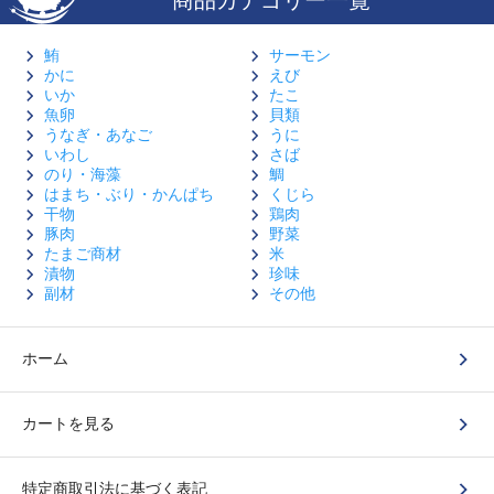
鮪
サーモン
かに
えび
いか
たこ
魚卵
貝類
うなぎ・あなご
うに
いわし
さば
のり・海藻
鯛
はまち・ぶり・かんぱち
くじら
干物
鶏肉
豚肉
野菜
たまご商材
米
漬物
珍味
副材
その他
ホーム
カートを見る
特定商取引法に基づく表記