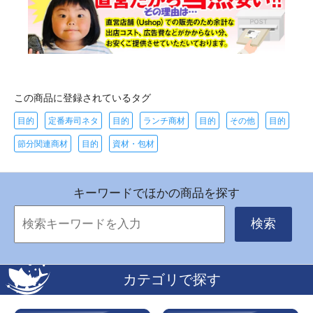
この商品に登録されているタグ
目的
定番寿司ネタ
目的
ランチ商材
目的
その他
目的
節分関連商材
目的
資材・包材
キーワードでほかの商品を探す
検索
カテゴリで探す