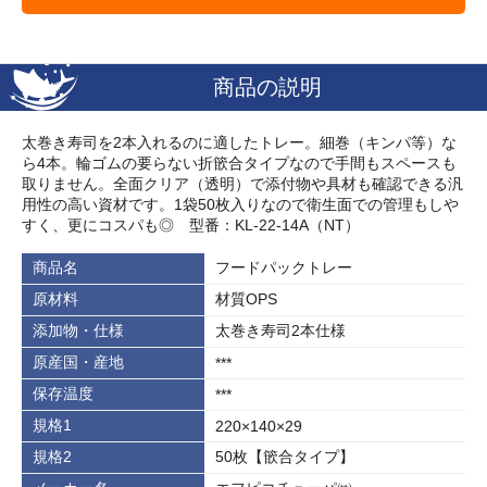
商品の説明
太巻き寿司を2本入れるのに適したトレー。細巻（キンパ等）な
ら4本。輪ゴムの要らない折篏合タイプなので手間もスペースも
取りません。全面クリア（透明）で添付物や具材も確認できる汎
用性の高い資材です。1袋50枚入りなので衛生面での管理もしや
すく、更にコスパも◎ 型番：KL-22-14A（NT）
商品名
フードパックトレー
原材料
材質OPS
添加物・仕様
太巻き寿司2本仕様
原産国・産地
***
保存温度
***
規格1
220×140×29
規格2
50枚【篏合タイプ】