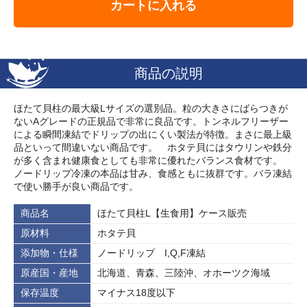
カートに入れる
商品の説明
ほたて貝柱の最大級Lサイズの選別品。粒の大きさにばらつきが
ないAグレードの正規品で非常に良品です。トンネルフリーザー
による瞬間凍結でドリップの出にくい製法が特徴。まさに最上級
品といって間違いない商品です。 ホタテ貝にはタウリンや鉄分
が多く含まれ健康食としても非常に優れたバランス食材です。
ノードリップ冷凍の本品は甘み、食感ともに抜群です。バラ凍結
で使い勝手が良い商品です。
商品名
ほたて貝柱L【生食用】ケース販売
原材料
ホタテ貝
添加物・仕様
ノードリップ I,Q,F凍結
原産国・産地
北海道、青森、三陸沖、オホーツク海域
保存温度
マイナス18度以下