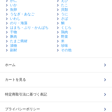
かに
えび
いか
たこ
魚卵
貝類
うなぎ・あなご
うに
いわし
さば
のり・海藻
鯛
はまち・ぶり・かんぱち
くじら
干物
鶏肉
豚肉
野菜
たまご商材
米
漬物
珍味
副材
その他
ホーム
カートを見る
特定商取引法に基づく表記
プライバシーポリシー