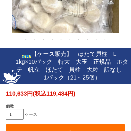
【ケース販売】 ほたて貝柱 L
1kg×10パック 特大 大玉 正規品 ホタ
テ 帆立 ほたて 貝柱 大粒 訳なし
1パック（21～25個）
110,633円(税込119,484円)
個数
ケース