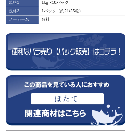
規格1
1kg ×10パック
規格2
1パック（約21/25粒）
メーカー名
各社