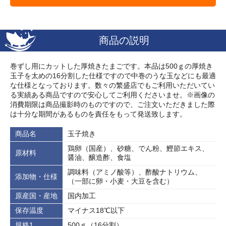
商品の説明
巻ずし用にカットした厚焼きたまごです。本品は500ｇの厚焼き
玉子を太めの16分割した仕様ですので中巻のうな玉などにも最適
な仕様となっております。数々の繁盛店でもご利用いただいてい
る実績ある商品ですので安心してご利用くださいませ。※画像の
消費期限は商品撮影時のものですので、ご注文いただきました際
は十分な期間があるものを責任をもって発送致します。
商品名
玉子焼き
鶏卵（国産）、砂糖、でん粉、鰹節エキス、
原材料
醤油、醸造酢、食塩
調味料（アミノ酸等）、酢酸ナトリウム、
添加物・仕様
（一部に卵・小麦・大豆を含む）
原産国・産地
国内加工
保存温度
マイナス18℃以下
規格1
500ｇ（16分割）