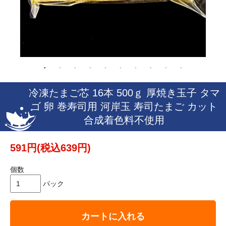
冷凍たまご芯 16本 500ｇ 厚焼き玉子 タマ
ゴ 卵 巻寿司用 河岸玉 寿司たまご カット
合成着色料不使用
591円(税込639円)
個数
パック
カートに入れる