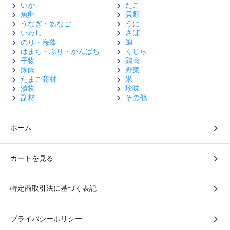
いか
たこ
魚卵
貝類
うなぎ・あなご
うに
いわし
さば
のり・海藻
鯛
はまち・ぶり・かんぱち
くじら
干物
鶏肉
豚肉
野菜
たまご商材
米
漬物
珍味
副材
その他
ホーム
カートを見る
特定商取引法に基づく表記
プライバシーポリシー