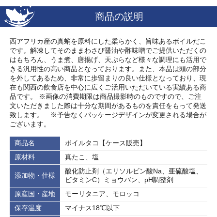
商品の説明
西アフリカ産の真蛸を原料にした柔らかく、旨味あるボイルだこ
です。解凍してそのままわさび醤油や酢味噌でご提供いただくの
はもちろん、うま煮、唐揚げ、天ぷらなど様々な調理にも活用で
きる汎用性の高い商品となっております。また、本品は頭の部分
を外してあるため、非常に歩留まりの良い仕様となっており、現
在も関西の飲食店を中心に広くご活用いただいている実績ある商
品です。 ※画像の消費期限は商品撮影時のものですので、ご注
文いただきました際は十分な期間があるものを責任をもって発送
致します。 ※予告なくパッケージデザインが変更される場合が
ございます。
商品名
ボイルタコ【ケース販売】
原材料
真たこ、塩
酸化防止剤（エリソルビン酸Na、亜硫酸塩、
添加物・仕様
ビタミンC）ミョウバン、pH調整剤
原産国・産地
モーリタニア、モロッコ
保存温度
マイナス18℃以下