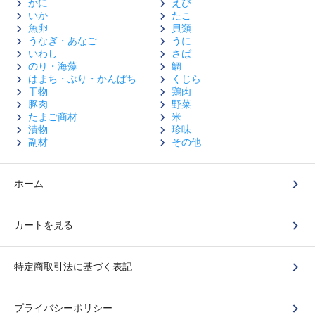
かに
えび
いか
たこ
魚卵
貝類
うなぎ・あなご
うに
いわし
さば
のり・海藻
鯛
はまち・ぶり・かんぱち
くじら
干物
鶏肉
豚肉
野菜
たまご商材
米
漬物
珍味
副材
その他
ホーム
カートを見る
特定商取引法に基づく表記
プライバシーポリシー