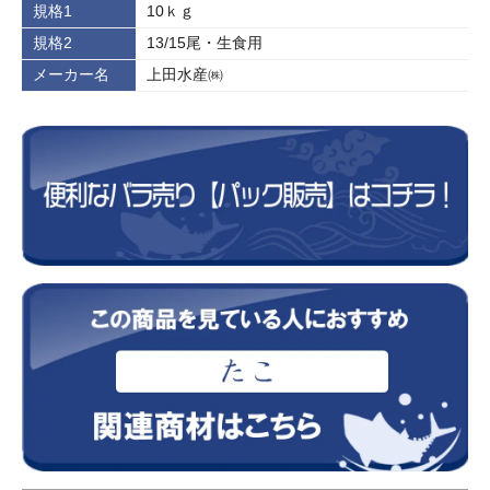
規格1
10ｋｇ
規格2
13/15尾・生食用
メーカー名
上田水産㈱