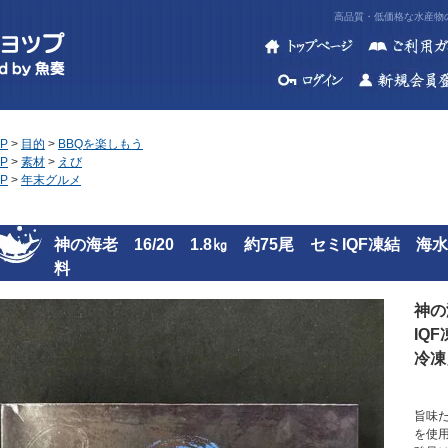
高品質・低価格な水産物の
P
>
目的
>
BBQを楽しもう
P
>
素材
>
えび
P
>
年末グルメ
神の海老 16/20 1.8㎏ 約75尾 セミIQF凍結
料
神の
IQ
冷凍
旨味
を使