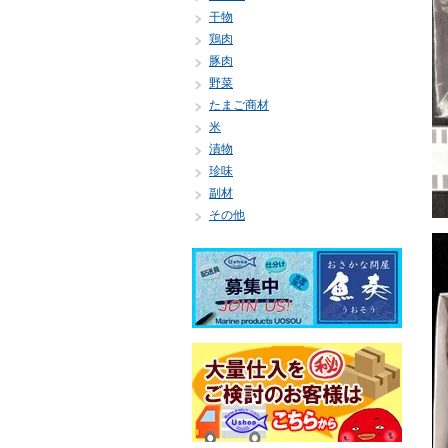
干物
鶏肉
豚肉
野菜
たまご商材
米
漬物
珍味
副材
その他