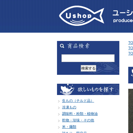
TO
TO
TO
生もの（チルド品）
冷凍もの
調味料・粉類・植物油
乾物・珍味・その他
米・麺類