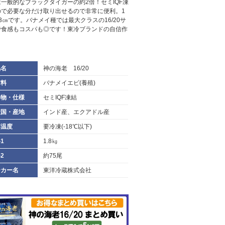
一般的なブラックタイガーの約2倍！セミIQF凍
ので必要な分だけ取り出せるので非常に便利。1
3㎝です。バナメイ種では最大クラスの16/20サ
で食感もコスパも◎です！東冷ブランドの自信作
！
品名
神の海老 16/20
材料
バナメイエビ(養殖)
加物・仕様
セミIQF凍結
産国・産地
インド産、エクアドル産
存温度
要冷凍(‐18℃以下)
1
1.8㎏
2
約75尾
ーカー名
東洋冷蔵株式会社