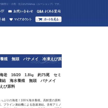
卸売り・小売・仕入れのUshop（ユーショップ）です。
 海水養殖 無頭 バナメイ 冷凍えび原
海老 16/20 1.8㎏ 約75尾 セミ
F凍結 海水養殖 無頭 バナメイ
えび原料
たっぷりの海老！100％海水養殖。高鮮度の原料
用。ブライン凍結機による急速凍結。含有アミノ