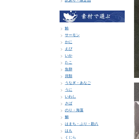
訳あり・限定品
鮪
サーモン
かに
えび
いか
たこ
魚卵
貝類
うなぎ・あなご
うに
いわし
さば
のり・海藻
鯛
はまち・ぶり・勘八
はも
くじら