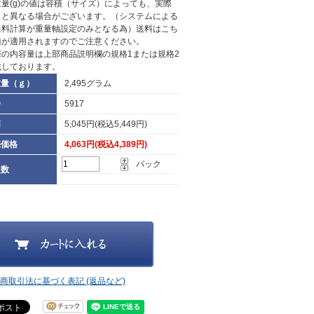
量(g)の値は容積（サイズ）によっても、実際
さと異なる場合がございます。（システムによる
送料計算が重量軸設定のみとなる為）送料はこち
値が適用されますのでご注意ください。
際の内容量は上部商品説明欄の規格1または規格2
載しております。
重量（ｇ）
2,495グラム
番
5917
価
5,045円(税込5,449円)
売価格
4,063円(税込4,389円)
パック
入数
定商取引法に基づく表記 (返品など)