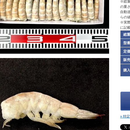
※総重
の重
自動
らの
※実
に記
総
型
定
販
購
» 特