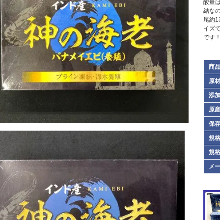
酸量は
結な
尾約1
イズ
です
商
原
添
原
保
規格
規格
メ