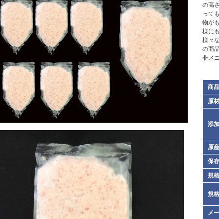
の高
って
物が
様に
様々
の商
非メ
商
原
添
原
保
規格
規格
メ