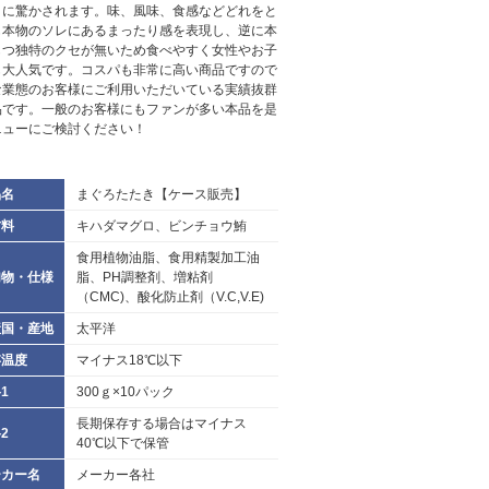
さに驚かされます。味、風味、食感などどれをと
も本物のソレにあるまったり感を表現し、逆に本
もつ独特のクセが無いため食べやすく女性やお子
も大人気です。コスパも非常に高い商品ですので
な業態のお客様にご利用いただいている実績抜群
品です。一般のお客様にもファンが多い本品を是
ニューにご検討ください！
品名
まぐろたたき【ケース販売】
材料
キハダマグロ、ビンチョウ鮪
食用植物油脂、食用精製加工油
加物・仕様
脂、PH調整剤、増粘剤
（CMC)、酸化防止剤（V.C,V.E)
産国・産地
太平洋
存温度
マイナス18℃以下
1
300ｇ×10パック
長期保存する場合はマイナス
2
40℃以下で保管
ーカー名
メーカー各社