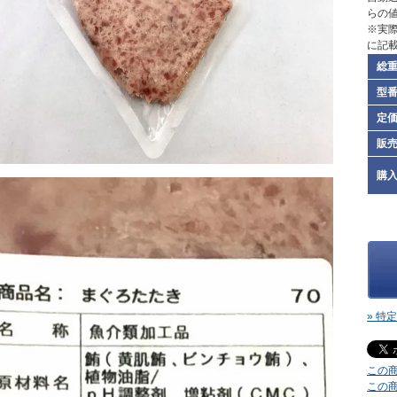
らの
※実
に記
総
型
定
販
購
» 特
この
この