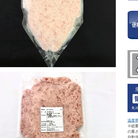
温度
※総重
の重
自動