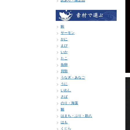
訳あり・限定品
鮪
サーモン
かに
えび
いか
たこ
魚卵
貝類
うなぎ・あなご
うに
いわし
さば
のり・海藻
鯛
はまち・ぶり・勘八
はも
くじら