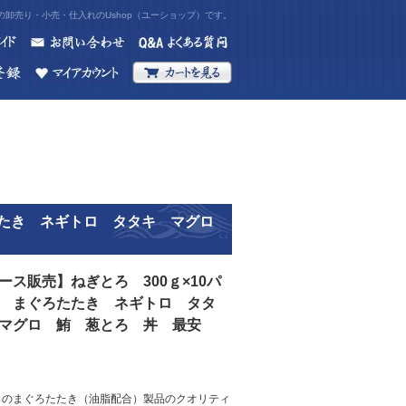
卸売り・小売・仕入れのUshop（ユーショップ）です。
ろたたき ネギトロ タタキ マグロ
ース販売】ねぎとろ 300ｇ×10パ
 まぐろたたき ネギトロ タタ
マグロ 鮪 葱とろ 丼 最安
このまぐろたたき（油脂配合）製品のクオリティ