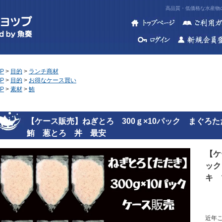
高品質・低価格な水産物の
P
>
目的
>
ランチ商材
P
>
目的
>
お得なケース買い
P
>
素材
>
鮪
【ケース販売】ねぎとろ 300ｇ×10パック まぐ
鮪 葱とろ 丼 最安
【ケ
ック
キ 
近年