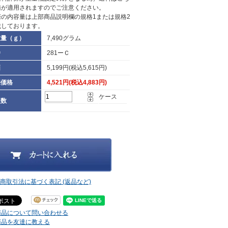
値が適用されますのでご注意ください。
際の内容量は上部商品説明欄の規格1または規格2
載しております。
重量（ｇ）
7,490グラム
番
281ーＣ
価
5,199円(税込5,615円)
売価格
4,521円(税込4,883円)
ケース
入数
定商取引法に基づく表記 (返品など)
商品について問い合わせる
商品を友達に教える