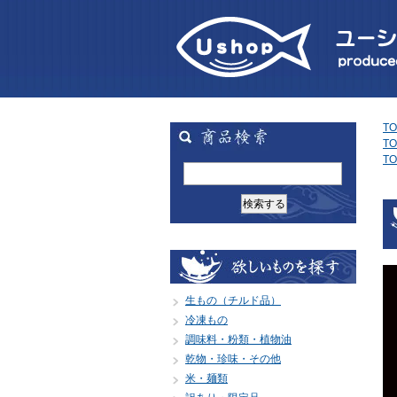
TO
TO
TO
生もの（チルド品）
冷凍もの
調味料・粉類・植物油
乾物・珍味・その他
米・麺類