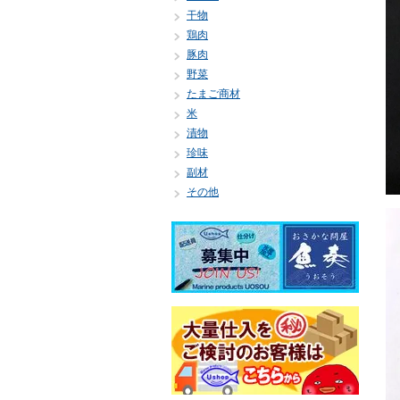
干物
鶏肉
豚肉
野菜
たまご商材
米
漬物
珍味
副材
その他