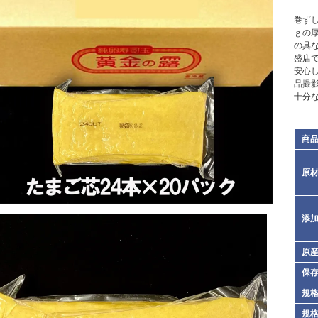
巻ず
ｇの
の具
盛店
安心
品撮
十分
商
原
添
原
保
規格
規格