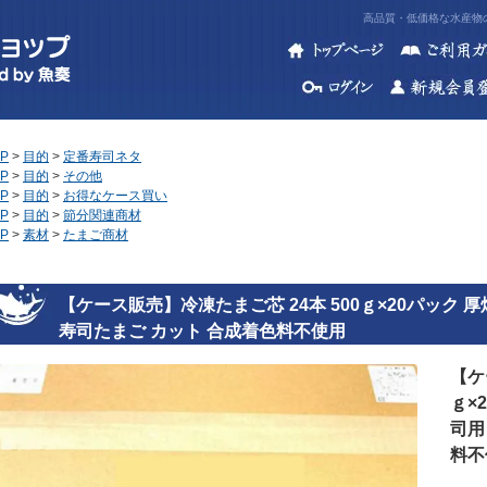
高品質・低価格な水産物の
P
>
目的
>
定番寿司ネタ
P
>
目的
>
その他
P
>
目的
>
お得なケース買い
P
>
目的
>
節分関連商材
P
>
素材
>
たまご商材
【ケース販売】冷凍たまご芯 24本 500ｇ×20パック 
寿司たまご カット 合成着色料不使用
【ケ
ｇ×
司用
料不