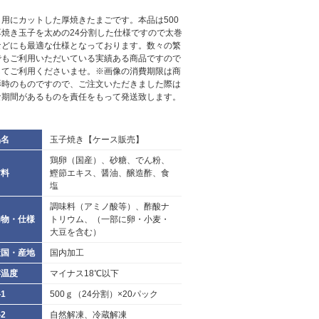
し用にカットした厚焼きたまごです。本品は500
厚焼き玉子を太めの24分割した仕様ですので太巻
などにも最適な仕様となっております。数々の繁
でもご利用いただいている実績ある商品ですので
してご利用くださいませ。※画像の消費期限は商
影時のものですので、ご注文いただきました際は
な期間があるものを責任をもって発送致します。
品名
玉子焼き【ケース販売】
鶏卵（国産）、砂糖、でん粉、
材料
鰹節エキス、醤油、醸造酢、食
塩
調味料（アミノ酸等）、酢酸ナ
加物・仕様
トリウム、（一部に卵・小麦・
大豆を含む）
産国・産地
国内加工
存温度
マイナス18℃以下
1
500ｇ（24分割）×20パック
2
自然解凍、冷蔵解凍