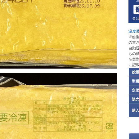
温度
※総重
の重
自動
らの
※実
に記
総
型
定
販
購