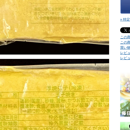
» 特
この
この
買い
レビュ
レビ