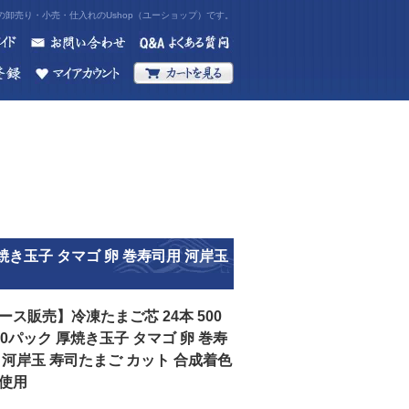
卸売り・小売・仕入れのUshop（ユーショップ）です。
厚焼き玉子 タマゴ 卵 巻寿司用 河岸玉
ース販売】冷凍たまご芯 24本 500
20パック 厚焼き玉子 タマゴ 卵 巻寿
 河岸玉 寿司たまご カット 合成着色
使用