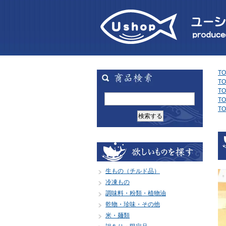
TO
TO
TO
TO
TO
生もの（チルド品）
冷凍もの
調味料・粉類・植物油
乾物・珍味・その他
米・麺類