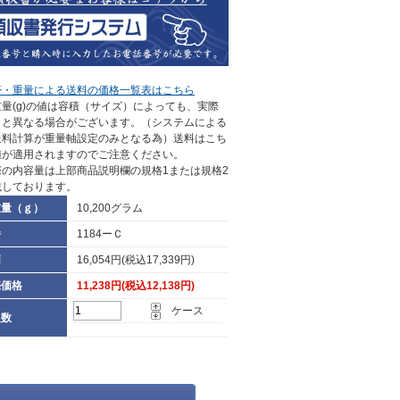
帯・重量による送料の価格一覧表はこちら
量(g)の値は容積（サイズ）によっても、実際
さと異なる場合がございます。（システムによる
送料計算が重量軸設定のみとなる為）送料はこち
値が適用されますのでご注意ください。
際の内容量は上部商品説明欄の規格1または規格2
載しております。
重量（ｇ）
10,200グラム
番
1184ーＣ
価
16,054円(税込17,339円)
売価格
11,238円(税込12,138円)
ケース
入数