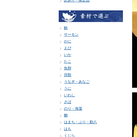
訳あり・限定品
鮪
サーモン
かに
えび
いか
たこ
魚卵
貝類
うなぎ・あなご
うに
いわし
さば
のり・海藻
鯛
はまち・ぶり・勘八
はも
くじら