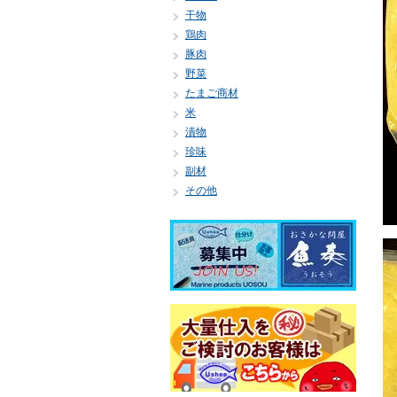
干物
鶏肉
豚肉
野菜
たまご商材
米
漬物
珍味
副材
その他