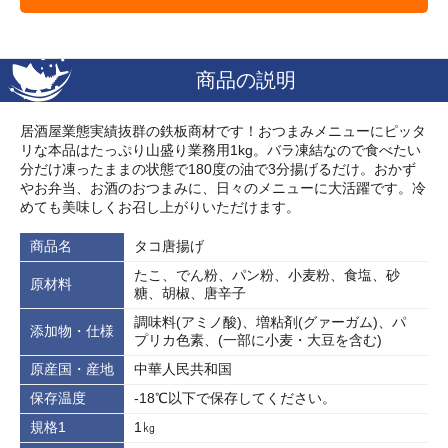
商品の説明
居酒屋業態実績抜群の鉄板商材です！おつまみメニューにピッタ
リな本品はたっぷり山盛り業務用1kg。バラ凍結なので食べたい
分だけ凍ったままの状態で180度の油で3分揚げるだけ。おかず
やお弁当、お酒のおつまみに、日々のメニューに大活躍です。冷
めても美味しくお召し上がりいただけます。
商品名
タコ唐揚げ
たこ、でん粉、パン粉、小麦粉、食塩、砂
原材料
糖、胡椒、唐辛子
調味料(アミノ酸)、増粘剤(グァーガム)、パ
添加物・仕様
プリカ色素、(一部に小麦・大豆を含む)
原産国・産地
中華人民共和国
保存温度
‐18℃以下で保存してください。
規格1
1㎏