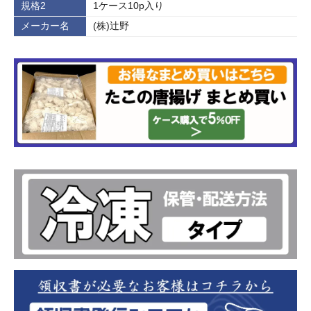
規格2
1ケース10p入り
メーカー名
(株)辻野