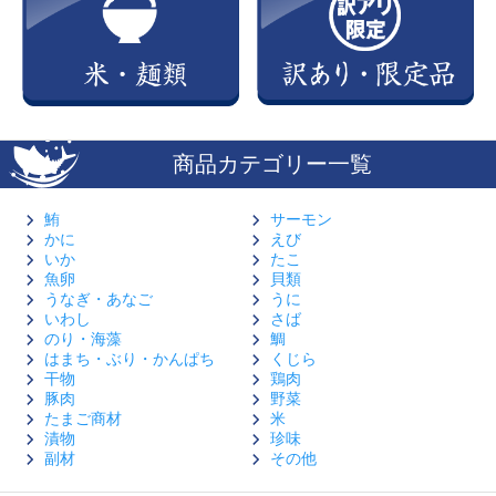
商品カテゴリー一覧
鮪
サーモン
かに
えび
いか
たこ
魚卵
貝類
うなぎ・あなご
うに
いわし
さば
のり・海藻
鯛
はまち・ぶり・かんぱち
くじら
干物
鶏肉
豚肉
野菜
たまご商材
米
漬物
珍味
副材
その他