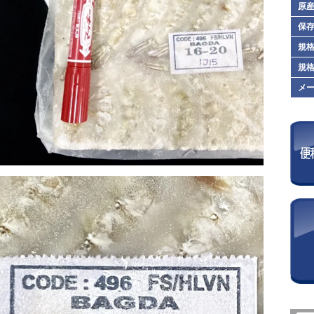
原
保
規格
規格
メ