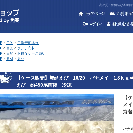
高品質・低価格な水産物の
P
>
目的
>
定番寿司ネタ
P
>
目的
>
ランチ商材
P
>
目的
>
お得なケース買い
P
>
素材
>
えび
【ケース販売】無頭えび 16/20 バナメイ 1.8ｋ
えび 約450尾前後 冷凍
【ケ
メイ
海老
バナ