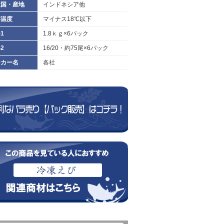
産国・産地
インドネシア他
存温度
マイナス18℃以下
1
1.8ｋｇ×6パック
2
16/20・約75尾×6パック
ーカー名
各社