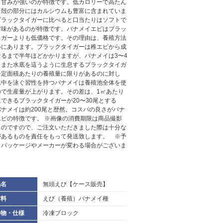
く甘みが強いのが特徴です。低カロリーで高たん
。殻の部分にはカルシウムも豊富に含まれていま
ブラックタイガーに比べると口当たりはソフトで
甘味があるのが特徴です。バナメイエビはブラッ
イガーよりも低価格です。その理由は、養殖方法
いにあります。ブラックタイガーは稚エビから成
なるまで半年ほどかかりますが、バナメイは3〜4
。また水底を這うように生息するブラックタイガ
一定面積あたりの養殖量に限りがあるのに対し
水中を泳ぐ習性を持つバナメイは養殖池全体を使
ので生産量が上がります。その差は、1㎡あたり
できるブラックタイガーが20〜30尾とする
バナメイは約200尾と歴然。コスパの良さがバナ
エビの特徴です。 ※画像の消費期限は商品撮影
ものですので、ご注文いただきました際は十分な
があるものを責任をもって発送致します。 ※予
くパッケージやメーカーが変わる場合がございま
品名
無頭えび【ケース販売】
材料
えび（養殖）バナメイ種
加物・仕様
冷凍ブロック