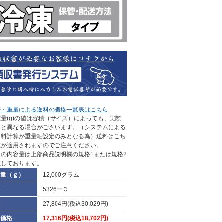
帯・重量による送料の価格一覧表はこちら
量(g)の値は容積（サイズ）によっても、実際
さと異なる場合がございます。（システムによる
送料計算が重量軸設定のみとなる為）送料はこち
値が適用されますのでご注意ください。
際の内容量は上部商品説明欄の規格1または規格2
載しております。
重量（ｇ）
12,000グラム
番
5326ーＣ
価
27,804円(税込30,029円)
売価格
17,316円(税込18,702円)