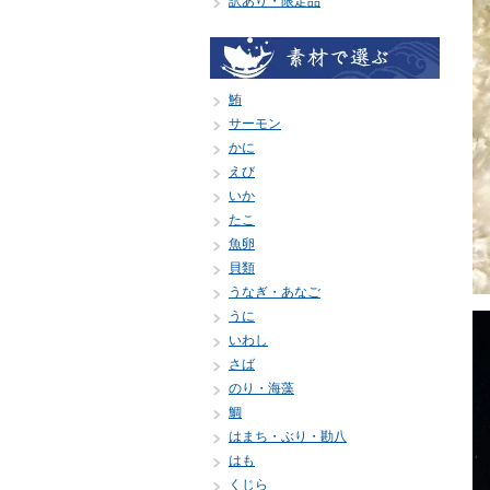
訳あり・限定品
鮪
サーモン
かに
えび
いか
たこ
魚卵
貝類
うなぎ・あなご
うに
いわし
さば
のり・海藻
鯛
はまち・ぶり・勘八
はも
くじら