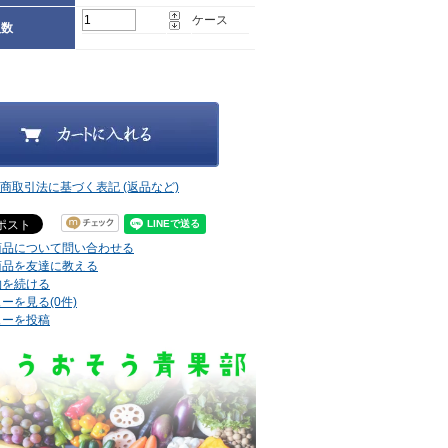
ケース
入数
定商取引法に基づく表記 (返品など)
商品について問い合わせる
商品を友達に教える
物を続ける
ーを見る(0件)
ューを投稿