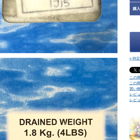
購
» 特
この
この
買い
レビュ
レビ