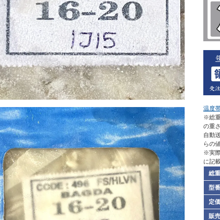
温度
※総重
の重
自動
らの
※実
に記
総
型
定
販