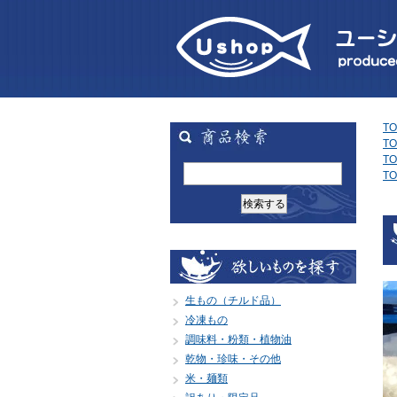
TO
TO
TO
TO
生もの（チルド品）
冷凍もの
調味料・粉類・植物油
乾物・珍味・その他
米・麺類