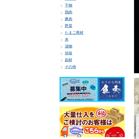
干物
鶏肉
豚肉
野菜
たまご商材
米
漬物
珍味
副材
その他