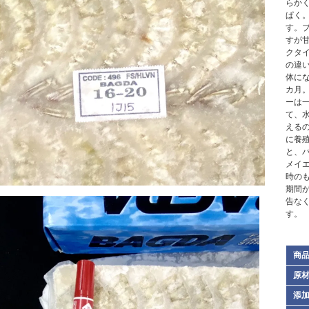
らか
ぱく
す。
すが
クタ
の違
体に
カ月
ーは
て、
える
に養殖
と、
メイ
時の
期間
告な
す。
商
原
添