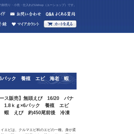
卸売り・小売・仕入れのUshop（ユーショップ）です。
ｇ×6パック 養殖 エビ 海老 蝦
ース販売】無頭えび 16/20 バナ
 1.8ｋｇ×6パック 養殖 エビ
 蝦 えび 約450尾前後 冷凍
メイエビは、クルマエビ科のエビの一種。身が柔