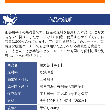
商品の説明
細巻用半丁の焼海苔です。国産の原料を使用した本品は、全形海
苔を２つ切りにしたサイズで主に細巻に使用するサイズです。内
容量は200枚入っています。寿司専門業態をはじめスーパー、百
貨店の総菜コーナーでもご利用いただいている実績ある商品で
す。うどん、そば業態のセットメニューの寿司にも便利な五分海
苔はこちらの商品です。
商品名
焼海苔【半丁】
原材料
乾焼海苔
添加物・仕様
五分切り
原産国・産地
瀬戸内海、有明海他国内産地
保存温度
直射日光、高温多湿を避け保存
規格1
全形100枚を2つ切り【200枚】
規格2
半切り200枚