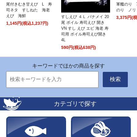
尾付きむき甘えび L 寿
軍艦のり
司ネタ すしねた 海老
のり ノリ
えび 海鮮
すしえび ４Ｌ バナメイ 20
3,375円(
尾 ボイル 寿司えび 開き
1,145円(税込1,237円)
VN すし えび エビ 海老 寿
司用 ボイル寿司えび開き
4L
590円(税込638円)
キーワードでほかの商品を探す
検索
カテゴリで探す