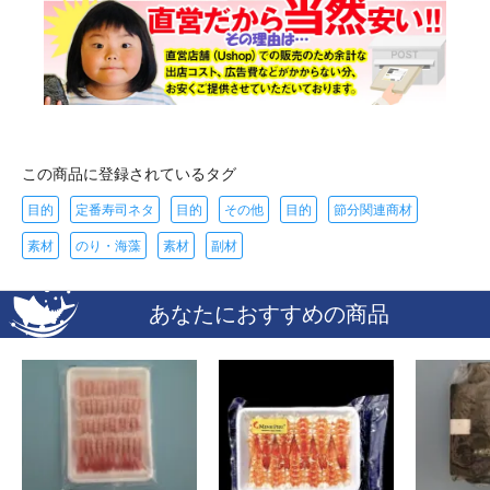
この商品に登録されているタグ
目的
定番寿司ネタ
目的
その他
目的
節分関連商材
素材
のり・海藻
素材
副材
あなたにおすすめの商品