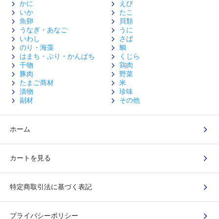
かに
えび
いか
たこ
魚卵
貝類
うなぎ・あなご
うに
いわし
さば
のり・海藻
鯛
はまち・ぶり・かんぱち
くじら
干物
鶏肉
豚肉
野菜
たまご商材
米
漬物
珍味
副材
その他
ホーム
カートを見る
特定商取引法に基づく表記
プライバシーポリシー