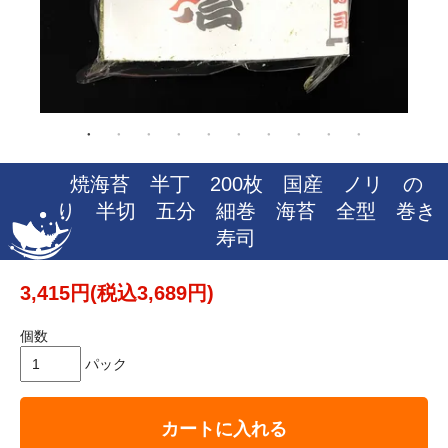
焼海苔 半丁 200枚 国産 ノリ の
り 半切 五分 細巻 海苔 全型 巻き
寿司
3,415円(税込3,689円)
個数
パック
カートに入れる