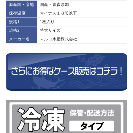
原産国・産地
国産・青森県加工
保存温度
マイナス１８℃以下
規格1
1枚入り
規格2
特大サイズ
メーカー名
マルヨ水産株式会社