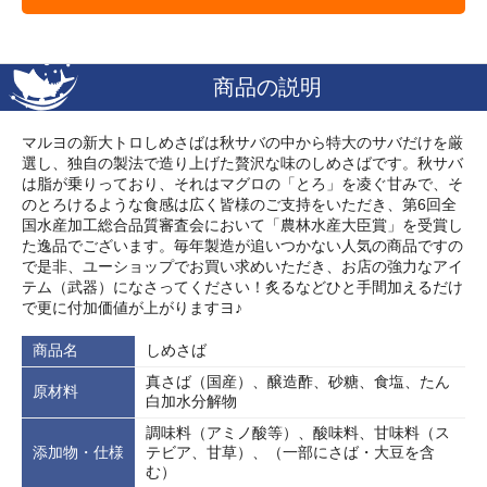
商品の説明
マルヨの新大トロしめさばは秋サバの中から特大のサバだけを厳
選し、独自の製法で造り上げた贅沢な味のしめさばです。秋サバ
は脂が乗りっており、それはマグロの「とろ」を凌ぐ甘みで、そ
のとろけるような食感は広く皆様のご支持をいただき、第6回全
国水産加工総合品質審査会において「農林水産大臣賞」を受賞し
た逸品でございます。毎年製造が追いつかない人気の商品ですの
で是非、ユーショップでお買い求めいただき、お店の強力なアイ
テム（武器）になさってください！炙るなどひと手間加えるだけ
で更に付加価値が上がりますヨ♪
商品名
しめさば
真さば（国産）、醸造酢、砂糖、食塩、たん
原材料
白加水分解物
調味料（アミノ酸等）、酸味料、甘味料（ス
添加物・仕様
テビア、甘草）、（一部にさば・大豆を含
む）