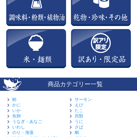
商品カテゴリー一覧
鮪
サーモン
かに
えび
いか
たこ
魚卵
貝類
うなぎ・あなご
うに
いわし
さば
のり・海藻
鯛