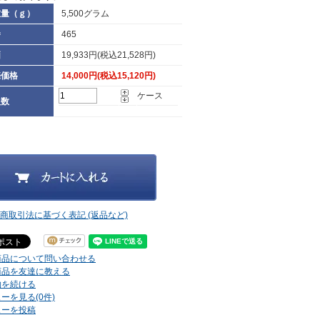
重量（ｇ）
5,500グラム
番
465
価
19,933円(税込21,528円)
売価格
14,000円(税込15,120円)
ケース
入数
定商取引法に基づく表記 (返品など)
商品について問い合わせる
商品を友達に教える
物を続ける
ーを見る(0件)
ューを投稿