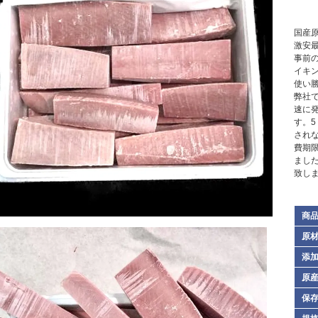
国産
激安
事前
イキ
使い
弊社
速に
す。
され
費期
まし
致し
商
原
添
原
保