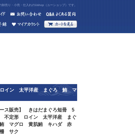
卸売り・小売・仕入れのUshop（ユーショップ）です。
 ロイン 太平洋産 まぐろ 鮪 マ
ース販売】 きはだまぐろ短冊 5
 不定形 ロイン 太平洋産 まぐ
鮪 マグロ 黄肌鮪 キハダ 赤
 柵 サク