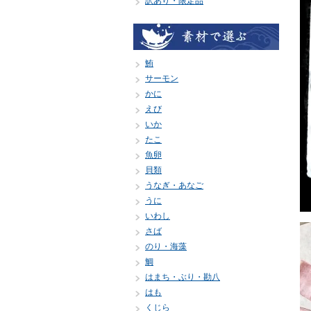
訳あり・限定品
鮪
サーモン
かに
えび
いか
たこ
魚卵
貝類
うなぎ・あなご
うに
いわし
さば
のり・海藻
鯛
はまち・ぶり・勘八
はも
くじら