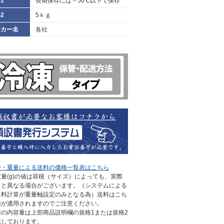
1
長期保存には－50℃以下で保存
2
5ｋｇ
ーカー名
各社
帯・重量による送料の価格一覧表はこちら
量(g)の値は容積（サイズ）によっても、実際
さと異なる場合がございます。（システムによる
送料計算が重量軸設定のみとなる為）送料はこち
値が適用されますのでご注意ください。
際の内容量は上部商品説明欄の規格1または規格2
載しております。