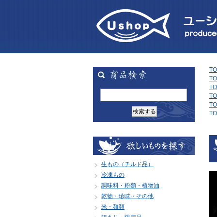
TO
TO
TO
TO
TO
TO
生もの（チルド品）
冷凍もの
調味料・粉類・植物油
乾物・珍味・その他
米・麺類