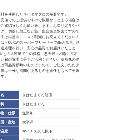
原料を使用したキハダマグロの短冊です。
最安値でのご提供ですので数量がまとまる場合は
のご確認宜しくお願い致します。お造り定食やバ
ング、切落し加工など筋、血合完全除去ですので
勝手は◎是非、コスト削減にお役立てください！
では－60℃のスーパーフリーザーで商品管理。迅
発送処理を行い、安心の品質でお届けいたしま
5ｋｇの大容量でこの価格。悪天候・相場に左右
ない旬の訴求に是非ご活用ください。※画像の消
限は商品撮影時のものですので、ご注文いただき
た際は十分な期間があるものを責任をもって発送
ます。
品名
きはだまぐろ短冊
材料
きはだまぐろ
加物・仕様
無添加
産国・産地
太平洋
存温度
マイナス18℃以下