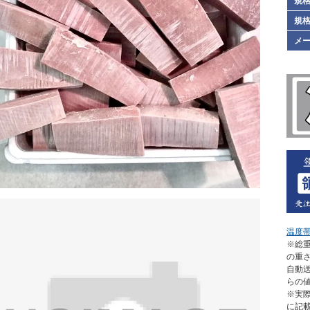
規格
規格
メ
温度
※総重
の重
自動
らの
※実
に記