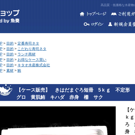
高品質・低価格な水産物の
P
>
目的
>
定番寿司ネタ
P
>
目的
>
こだわり寿司ネタ
P
>
目的
>
ランチ商材
P
>
目的
>
お得なケース買い
P
>
目的
>
キタオ水産株式会社
P
>
素材
>
鮪
【ケース販売】 きはだまぐろ短冊 5ｋｇ 不定形
グロ 黄肌鮪 キハダ 赤身 柵 サク
【ケ
ｋｇ
ろ 
身