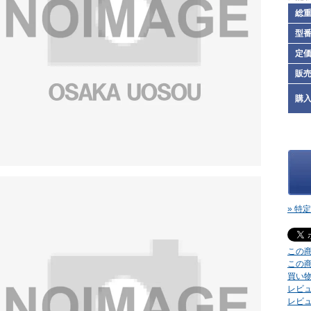
総
型
定
販
購
» 特
この
この
買い
レビュ
レビ