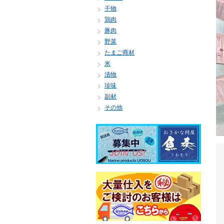
干物
鶏肉
豚肉
野菜
たまご商材
米
漬物
珍味
副材
その他