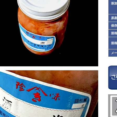
添
原
保
規格
規格
メ