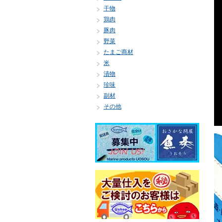
干物
鶏肉
豚肉
野菜
たまご商材
米
漬物
珍味
副材
その他