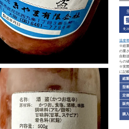
温度
※総重
の重
自動
らの
※実
に記
総
型
定
販
購