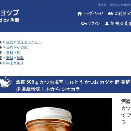
高品質・低価格な水産物の
P
>
目的
>
サイドメニュー
P
>
目的
>
その他
P
>
素材
>
鮪
P
>
素材
>
珍味
P
>
年末グルメ
酒盗 500ｇ かつお塩辛 しゅとう かつお カツオ 鰹 発酵
少 高級珍味 しおから シオカラ
酒盗
カツ
て 
ラ