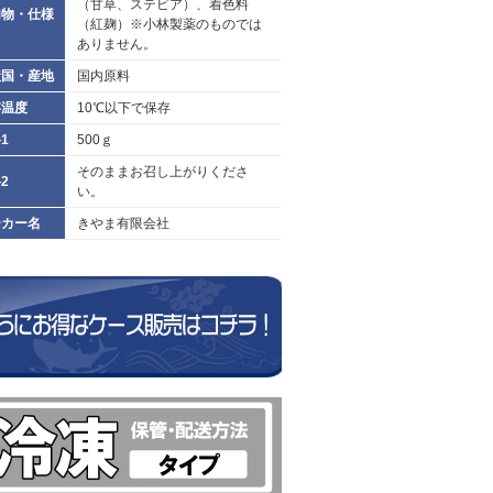
（甘草、ステビア）、着色料
加物・仕様
（紅麹）※小林製薬のものでは
ありません。
産国・産地
国内原料
存温度
10℃以下で保存
1
500ｇ
そのままお召し上がりくださ
2
い。
ーカー名
きやま有限会社