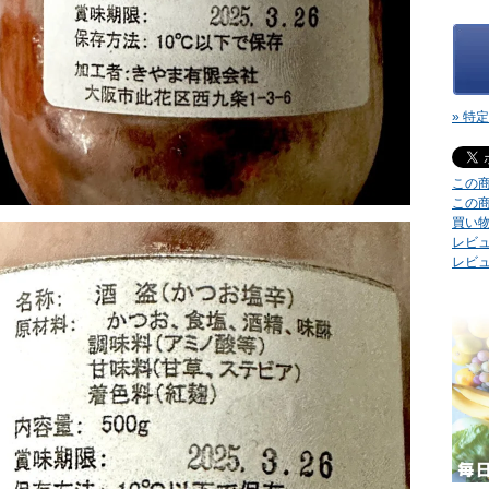
» 特
この
この
買い
レビュ
レビ