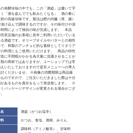
系の発酵珍味の中でも、この「酒盗」は書いて字
とく「酒を盗んででも飲みたくなる」 酒の肴に
抜群の高級珍味です。製法は鰹の内臓（胃、腸）
で漬け込んで調味するのですが、その味付けや漬
み時間によって独自の味が完成します。 本品
卸売実店舗のお客様に長年ご利用いただいている
ある酒盗です。オリーブオイルやバターとの相性
群で、和製のアンチョビ的な素材としてイタリア
どの料理にもご使用いただけます。 商品の特性
製造に手間暇がかかる為大量に流通させることが
な類の商材ではありますが、ユーショップでは常
揃えいたしておりますので是非メニューへの導入
検討くださいませ。 ※画像の消費期限は商品撮
のものですので、ご注文いただきました際は十分
間があるものを責任をもって発送致します。 ※
なくパッケージデザインが変更される場合がござ
す。
品名
酒盗（かつお塩辛）
材料
かつお、食塩、酒精、みりん
調味料（アミノ酸等）、甘味料