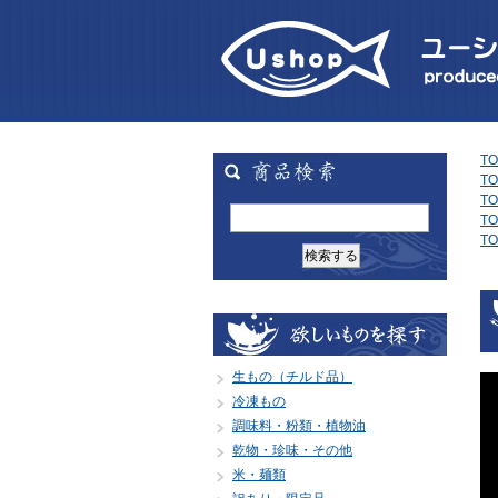
TO
TO
TO
TO
TO
生もの（チルド品）
冷凍もの
調味料・粉類・植物油
乾物・珍味・その他
米・麺類