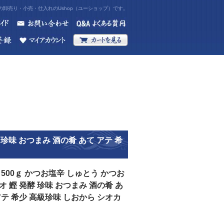
卸売り・小売・仕入れのUshop（ユーショップ）です。
 珍味 おつまみ 酒の肴 あて アテ 希
 500ｇ かつお塩辛 しゅとう かつお
オ 鰹 発酵 珍味 おつまみ 酒の肴 あ
アテ 希少 高級珍味 しおから シオカ