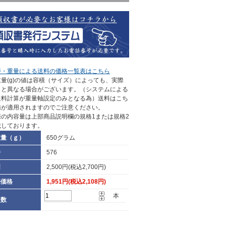
帯・重量による送料の価格一覧表はこちら
量(g)の値は容積（サイズ）によっても、実際
さと異なる場合がございます。（システムによる
送料計算が重量軸設定のみとなる為）送料はこち
値が適用されますのでご注意ください。
際の内容量は上部商品説明欄の規格1または規格2
載しております。
重量（ｇ）
650グラム
番
576
価
2,500円(税込2,700円)
売価格
1,951円(税込2,108円)
本
入数