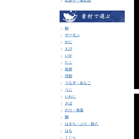
訳あり・限定品
鮪
サーモン
かに
えび
いか
たこ
魚卵
貝類
うなぎ・あなご
うに
いわし
さば
のり・海藻
鯛
はまち・ぶり・勘八
はも
くじら