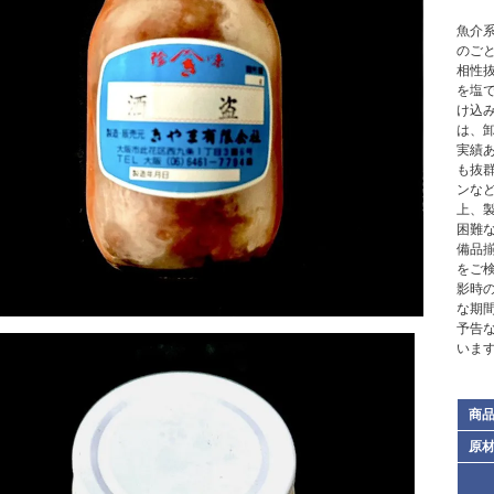
魚介
のご
相性
を塩
け込
は、
実績
も抜
ンな
上、
困難
備品
をご
影時
な期
予告
いま
商
原