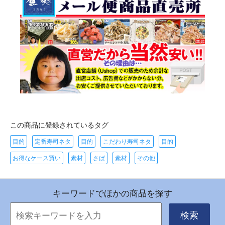
この商品に登録されているタグ
目的
定番寿司ネタ
目的
こだわり寿司ネタ
目的
お得なケース買い
素材
さば
素材
その他
キーワードでほかの商品を探す
検索