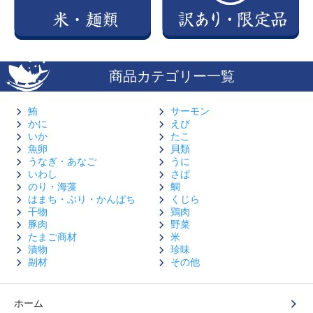
商品カテゴリー一覧
鮪
サーモン
かに
えび
いか
たこ
魚卵
貝類
うなぎ・あなご
うに
いわし
さば
のり・海藻
鯛
はまち・ぶり・かんぱち
くじら
干物
鶏肉
豚肉
野菜
たまご商材
米
漬物
珍味
副材
その他
ホーム