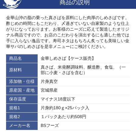
商品の説明
金華山沖の脂の乗った真さばを原料にした肉厚のしめさばです。
酢じめの時間にもこだわり、〆過ぎていない自家製のような仕上
がりになっております。お客様のニーズに応えて製造したオリジ
ナル商品ですので、お店のこだわりを演出するにも適した他では
手に入らない逸品です。寿司ネタはもちろん炙っても美味しい金
華サバのしめさばを是非メニューにご検討ください。
商品名
金華しめさば【ケース販売】
真さば、米発酵調味料、醸造酢、食塩、（一
原材料
部に小麦・さばを含む）
添加物・仕様
片身真空
原産国・産地
宮城県産
保存温度
マイナス18度以下
規格1
片身約180ｇ×25パック入
規格2
１パックあたり約508円
メーカー名
BSフーズ