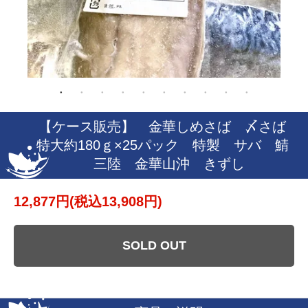
【ケース販売】 金華しめさば 〆さば
特大約180ｇ×25パック 特製 サバ 鯖
三陸 金華山沖 きずし
12,877円(税込13,908円)
SOLD OUT