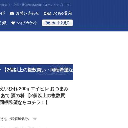
卸売り・小売・仕入れのUshop（ユーショップ）です。
酒の肴 【2個以上の複数買い・同梱希望な
えいひれ 200g エイヒレ おつまみ
 あて 酒の肴 【2個以上の複数買
同梱希望ならコチラ！】
おうちで居酒屋気分♪ ☆