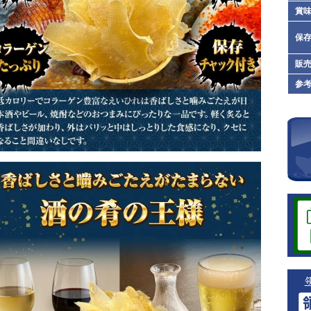
賞
保
販
参