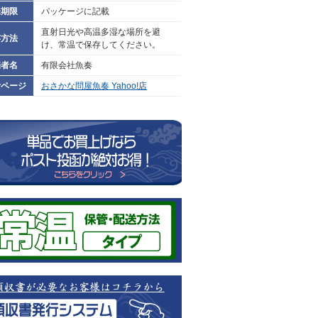
味期限
パッケージに記載
直射日光や高温多湿な場所を避
存方法
け、常温で保存してください。
売者名
有限会社魚奏
考ページ
おさかな問屋魚奏 Yahoo!店