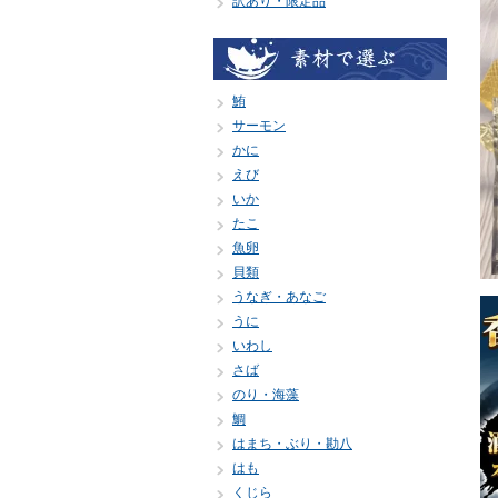
訳あり・限定品
鮪
サーモン
かに
えび
いか
たこ
魚卵
貝類
うなぎ・あなご
うに
いわし
さば
のり・海藻
鯛
はまち・ぶり・勘八
はも
くじら