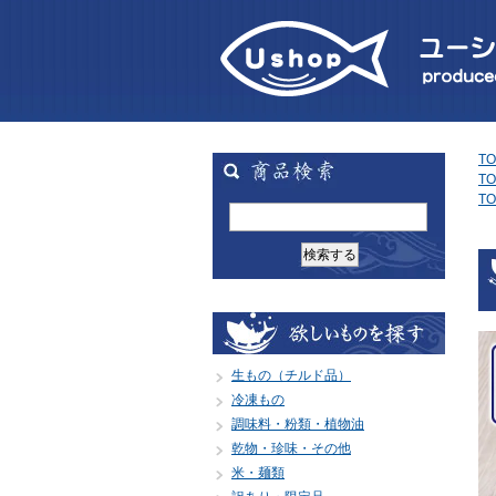
TO
TO
TO
生もの（チルド品）
冷凍もの
調味料・粉類・植物油
乾物・珍味・その他
米・麺類