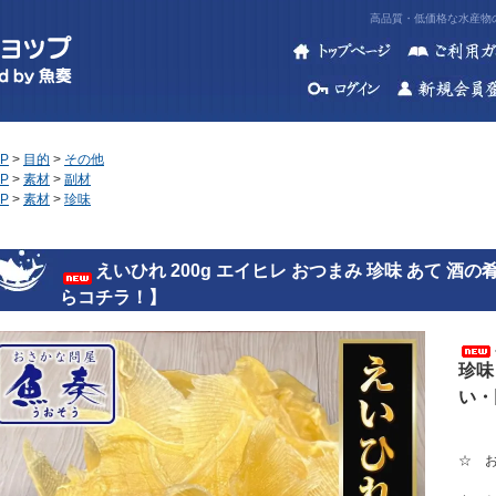
高品質・低価格な水産物の
P
>
目的
>
その他
P
>
素材
>
副材
P
>
素材
>
珍味
えいひれ 200g エイヒレ おつまみ 珍味 あて 
らコチラ！】
珍味
い・
☆ 