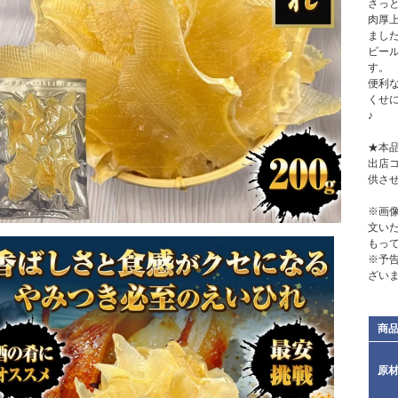
さっ
肉厚
まし
ビー
す。
便利
くせ
♪
★本品
出店
供さ
※画
文い
もっ
※予
ざい
商
原