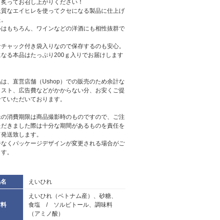
と炙ってお召し上がりください！
上質なエイヒレを使ってクセになる製品に仕上げ
た。
ルはもちろん、ワインなどの洋酒にも相性抜群で
なチャック付き袋入りなので保存するのも安心。
になる本品はたっぷり200ｇ入りでお届けします
は、直営店舗（Ushop）での販売のため余計な
コスト、広告費などがかからない分、お安くご提
せていただいております。
像の消費期限は商品撮影時のものですので、ご注
ただきました際は十分な期間があるものを責任を
て発送致します。
告なくパッケージデザインが変更される場合がご
ます。
品名
えいひれ
えいひれ（ベトナム産）、砂糖、
材料
食塩 / ソルビトール、調味料
（アミノ酸）