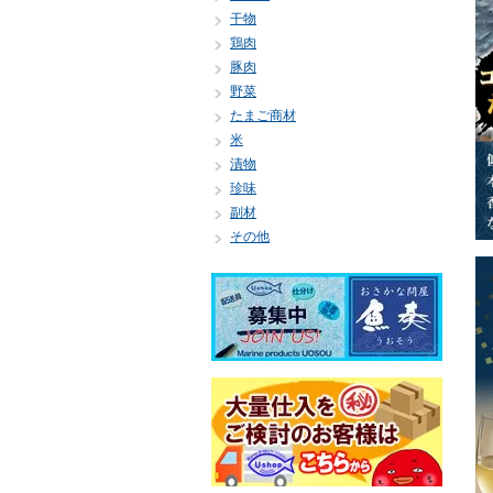
干物
鶏肉
豚肉
野菜
たまご商材
米
漬物
珍味
副材
その他