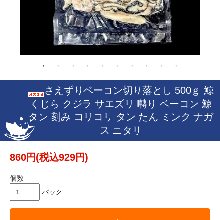
さえずりベーコン切り落とし 500ｇ 鯨
くじら クジラ サエズリ 囀り ベーコン 鯨
タン 刻み コリコリ タン たん ミンク ナガ
ス ニタリ
860円(税込929円)
個数
パック