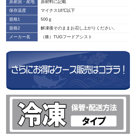
原産国・産地
原材料に記載
保存温度
マイナス18℃以下
規格1
500ｇ
規格2
解凍後そのままお召し上がりください。
メーカー名
（株）TUGフードアシスト