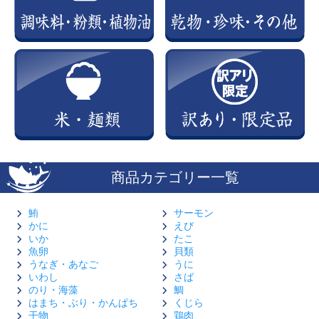
商品カテゴリー一覧
鮪
サーモン
かに
えび
いか
たこ
魚卵
貝類
うなぎ・あなご
うに
いわし
さば
のり・海藻
鯛
はまち・ぶり・かんぱち
くじら
干物
鶏肉