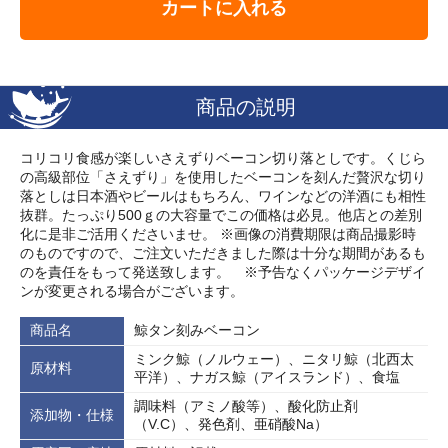
カートに入れる
商品の説明
コリコリ食感が楽しいさえずりベーコン切り落としです。くじら
の高級部位「さえずり」を使用したベーコンを刻んだ贅沢な切り
落としは日本酒やビールはもちろん、ワインなどの洋酒にも相性
抜群。たっぷり500ｇの大容量でこの価格は必見。他店との差別
化に是非ご活用くださいませ。 ※画像の消費期限は商品撮影時
のものですので、ご注文いただきました際は十分な期間があるも
のを責任をもって発送致します。 ※予告なくパッケージデザイ
ンが変更される場合がございます。
商品名
鯨タン刻みベーコン
ミンク鯨（ノルウェー）、ニタリ鯨（北西太
原材料
平洋）、ナガス鯨（アイスランド）、食塩
調味料（アミノ酸等）、酸化防止剤
添加物・仕様
（V.C）、発色剤、亜硝酸Na）