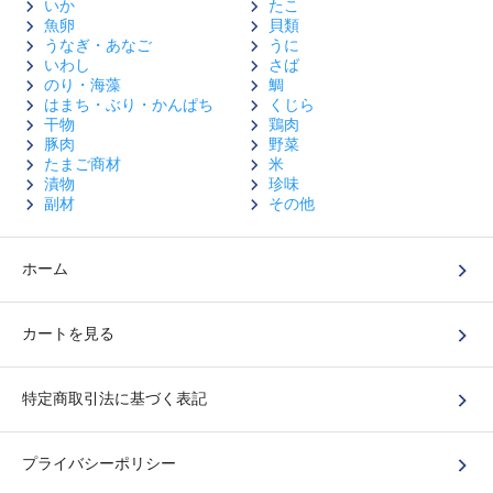
いか
たこ
魚卵
貝類
うなぎ・あなご
うに
いわし
さば
のり・海藻
鯛
はまち・ぶり・かんぱち
くじら
干物
鶏肉
豚肉
野菜
たまご商材
米
漬物
珍味
副材
その他
ホーム
カートを見る
特定商取引法に基づく表記
プライバシーポリシー