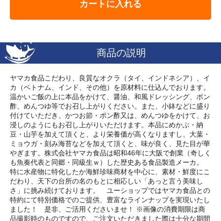
カートに入れる
商品の説明
ヤマカ食品こだわり、良質なオクラ（タイ、インドネシア）、イ
カ（ベトナム、インド、その他）を原材料に仕込んでおります。
温かいご飯の上に本品をかけて、醤油、和風ドレッシング、ポン
酢、めんつゆ等でお召し上がりください。また、小鉢などに盛り
付けていただき、かつお節・ポン酢又は、めんつゆをかけて、お
浸しのようにもお召し上がりいただけます。本品にめかぶ・納
豆・山芋を加えて頂くと、より栄養価が高くなりますし、大葉・
ミョウガ・刻み海苔などを加えて頂くと、味が良く、見た目が華
やぎます。株式会社ヤマカ食品は昭和46年に大阪で創業（奇しく
も魚奏代表と同郷・同級生ｗ）した歴史ある食品製造メーカ。
特に水産物に特化したか海鮮珍味商材を中心に、素材・鮮度にこ
だわり、天下の台所の名のもとに相応しい「あっと言う美味し
さ」に挑み続けております。 ユーショップではヤマカ食品との
特約にて特別価格でのご提供、豊富なラインナップを実現いたし
ました！ 是非、ご活用くださいませ！ ※画像の消費期限は商
品撮影時のものですので、ご注文いただきました際は十分な期間