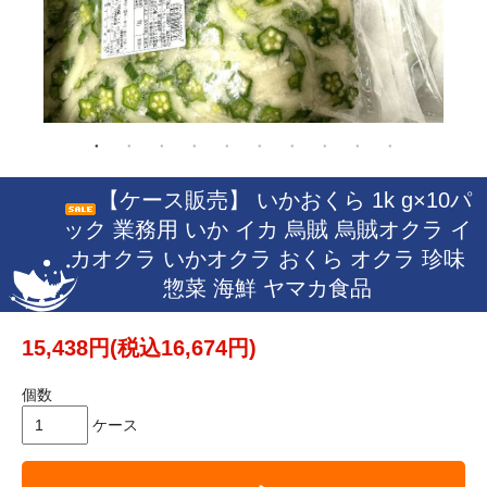
【ケース販売】 いかおくら 1k g×10パ
ック 業務用 いか イカ 烏賊 烏賊オクラ イ
カオクラ いかオクラ おくら オクラ 珍味
惣菜 海鮮 ヤマカ食品
15,438円(税込16,674円)
個数
ケース