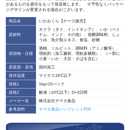
があるものを責任をもって発送致します。 ※予告なくパッケー
ジデザインが変更される場合がございます。
商品名
いかおくら【ケース販売】
オクラ（タイ、インドネシア）、いか（ベト
原材料
ナム、インド、その他）、発酵調味料、しょ
うゆ、魚介類エキス、食塩、砂糖
酒精、ソルビット、調味料（アミノ酸等）、
添加物・仕様
増粘剤（加工澱粉、増粘多糖類）、（一部に
小麦・いか・大豆・さばを含む）
原産国・産地
国内加工
保存温度
マイナス18℃以下
規格1
1kg×10パック
規格2
解凍（10℃以下）D+3日間
メーカー名
株式会社ヤマカ食品
参考資料
ヤマカ食品パンフレットPDF