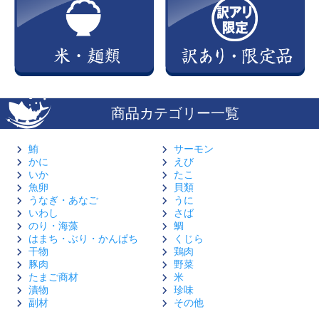
商品カテゴリー一覧
鮪
サーモン
かに
えび
いか
たこ
魚卵
貝類
うなぎ・あなご
うに
いわし
さば
のり・海藻
鯛
はまち・ぶり・かんぱち
くじら
干物
鶏肉
豚肉
野菜
たまご商材
米
漬物
珍味
副材
その他