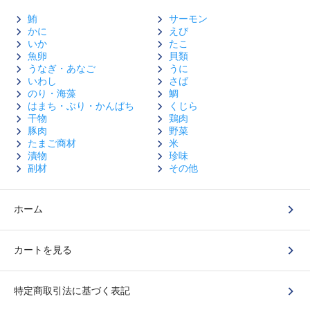
鮪
サーモン
かに
えび
いか
たこ
魚卵
貝類
うなぎ・あなご
うに
いわし
さば
のり・海藻
鯛
はまち・ぶり・かんぱち
くじら
干物
鶏肉
豚肉
野菜
たまご商材
米
漬物
珍味
副材
その他
ホーム
カートを見る
特定商取引法に基づく表記