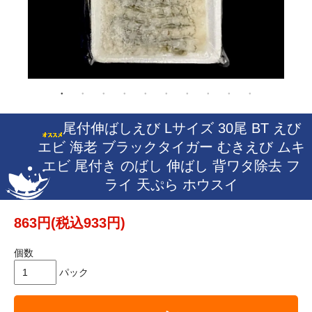
尾付伸ばしえび Lサイズ 30尾 BT えび
エビ 海老 ブラックタイガー むきえび ムキ
エビ 尾付き のばし 伸ばし 背ワタ除去 フ
ライ 天ぷら ホウスイ
863円(税込933円)
個数
パック