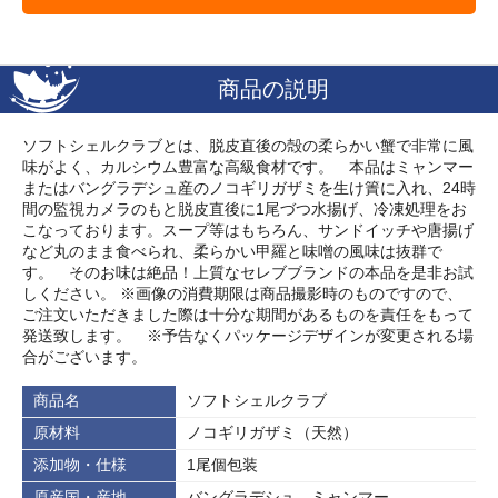
商品の説明
ソフトシェルクラブとは、脱皮直後の殻の柔らかい蟹で非常に風
味がよく、カルシウム豊富な高級食材です。 本品はミャンマー
またはバングラデシュ産のノコギリガザミを生け簀に入れ、24時
間の監視カメラのもと脱皮直後に1尾づつ水揚げ、冷凍処理をお
こなっております。スープ等はもちろん、サンドイッチや唐揚げ
など丸のまま食べられ、柔らかい甲羅と味噌の風味は抜群で
す。 そのお味は絶品！上質なセレブブランドの本品を是非お試
しください。 ※画像の消費期限は商品撮影時のものですので、
ご注文いただきました際は十分な期間があるものを責任をもって
発送致します。 ※予告なくパッケージデザインが変更される場
合がございます。
商品名
ソフトシェルクラブ
原材料
ノコギリガザミ（天然）
添加物・仕様
1尾個包装
原産国・産地
バングラデシュ、ミャンマー