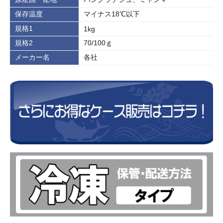
保存温度
マイナス18℃以下
規格1
1kg
規格2
70/100ｇ
メーカー名
各社