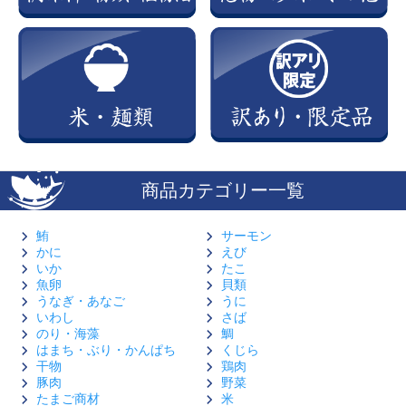
商品カテゴリー一覧
鮪
サーモン
かに
えび
いか
たこ
魚卵
貝類
うなぎ・あなご
うに
いわし
さば
のり・海藻
鯛
はまち・ぶり・かんぱち
くじら
干物
鶏肉
豚肉
野菜
たまご商材
米