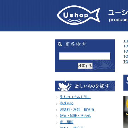
TO
TO
TO
TO
TO
生もの（チルド品）
冷凍もの
調味料・粉類・植物油
乾物・珍味・その他
米・麺類