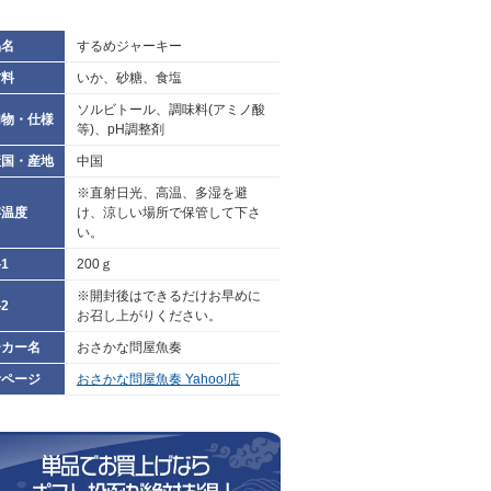
品名
するめジャーキー
材料
いか、砂糖、食塩
ソルビトール、調味料(アミノ酸
加物・仕様
等)、pH調整剤
産国・産地
中国
※直射日光、高温、多湿を避
存温度
け、涼しい場所で保管して下さ
い。
1
200ｇ
※開封後はできるだけお早めに
2
お召し上がりください。
ーカー名
おさかな問屋魚奏
考ページ
おさかな問屋魚奏 Yahoo!店