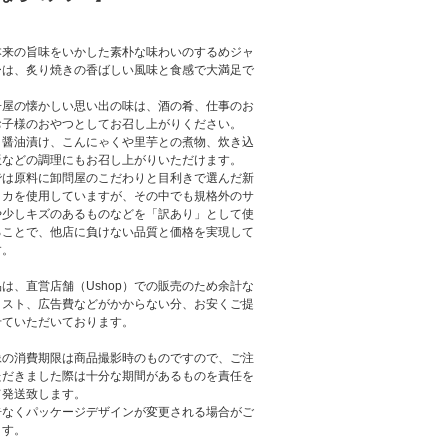
本来の旨味をいかした素朴な味わいのするめジャ
ーは、炙り焼きの香ばしい風味と食感で大満足で
子屋の懐かしい思い出の味は、酒の肴、仕事のお
お子様のおやつとしてお召し上がりください。
、醤油漬け、こんにゃくや里芋との煮物、炊き込
飯などの調理にもお召し上がりいただけます。
では原料に卸問屋のこだわりと目利きで選んだ新
イカを使用していますが、その中でも規格外のサ
や少しキズのあるものなどを「訳あり」として使
ることで、他店に負けない品質と価格を実現して
す。
は、直営店舗（Ushop）での販売のため余計な
コスト、広告費などがかからない分、お安くご提
せていただいております。
像の消費期限は商品撮影時のものですので、ご注
ただきました際は十分な期間があるものを責任を
て発送致します。
告なくパッケージデザインが変更される場合がご
ます。