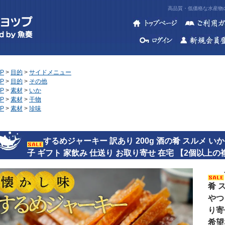
高品質・低価格な水産物の
P
>
目的
>
サイドメニュー
P
>
目的
>
その他
P
>
素材
>
いか
P
>
素材
>
干物
P
>
素材
>
珍味
するめジャーキー 訳あり 200g 酒の肴 スルメ いか
子 ギフト 家飲み 仕送り お取り寄せ 在宅 【2個以
肴 
やつ
り寄
希望