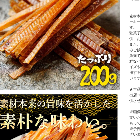
素材
ーキ
す。
駄菓
供、
また
みご
魚奏
鮮な
イズ
用す
いま
★本品
出店
供さ
※画
文い
もっ
※予
ざい