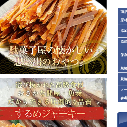
商
原
添
原
保
規格
規格
メ
参