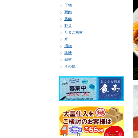
干物
鶏肉
豚肉
野菜
たまご商材
米
漬物
珍味
副材
その他