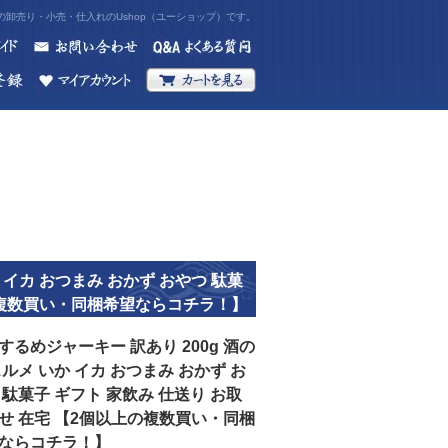
卸売り・小売・仕入れのUshop（ユーショップ）です。
 イカ おつまみ おかず おやつ 駄菓
上の複数買い・同梱希望ならコチラ！】
するめジャーキー 訳あり 200g 酒の
スルメ いか イカ おつまみ おかず お
 駄菓子 ギフト 家飲み 仕送り お取
せ 在宅 【2個以上の複数買い・同梱
ならコチラ！】