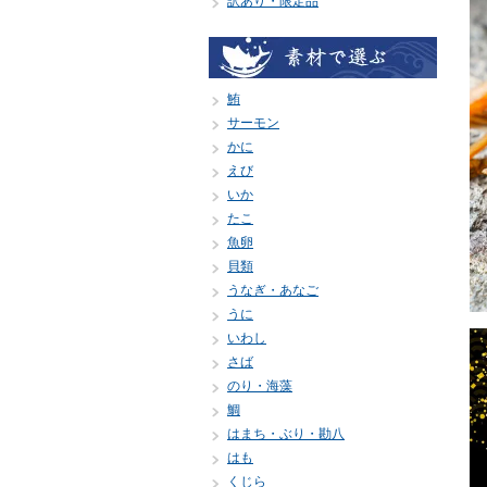
訳あり・限定品
鮪
サーモン
かに
えび
いか
たこ
魚卵
貝類
うなぎ・あなご
うに
いわし
さば
のり・海藻
鯛
はまち・ぶり・勘八
はも
くじら